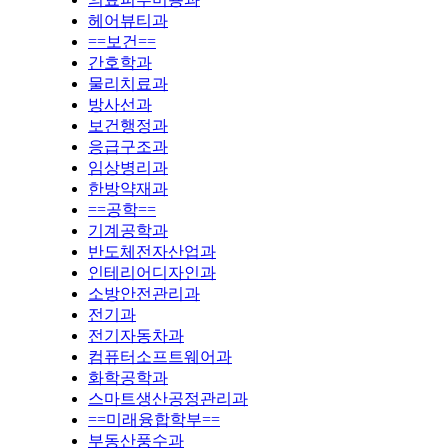
헤어뷰티과
==보건==
간호학과
물리치료과
방사선과
보건행정과
응급구조과
임상병리과
한방약재과
==공학==
기계공학과
반도체전자산업과
인테리어디자인과
소방안전관리과
전기과
전기자동차과
컴퓨터소프트웨어과
화학공학과
스마트생산공정관리과
==미래융합학부==
부동산풍수과