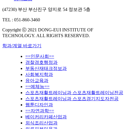
(47230) 부산 부산진구 양지로 54 정보관 5층
TEL : 051-860-3460
Copyright ⓒ 2021 DONG-EUI INSTITUTE OF
TECHNOLOGY. ALL RIGHTS RESERVED.
학과/계열 바로가기
==인문사회==
경찰경호행정과
부동산재태크정보과
사회복지학과
유아교육과
==예체능==
스포츠재활트레이닝과 스포츠재활트레이닝전공
스포츠재활트레이닝과 스포츠경기지도자전공
웹툰디자인과
==자연과학==
베이커리카페산업과
외식조리산업과
의료피부미용과