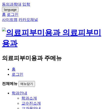
동의과학대
입학
language
홈
로그인
사이트맵
카카오채널
의료피부미
용과
의료피부미용과 주메뉴
홈
로그인
전체메뉴
메뉴닫기
학과안내
학과소개
교수진소개
교과목안내