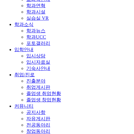
학과연혁
학과시설
실습실 VR
학과소식
학과뉴스
학과UCC
포토갤러리
입학안내
입시상담
입시자료실
기숙사안내
취업/진로
진출분야
취업게시판
졸업생 취업현황
졸업생 창업현황
커뮤니티
공지사항
자유게시판
전공동아리
창업동아리