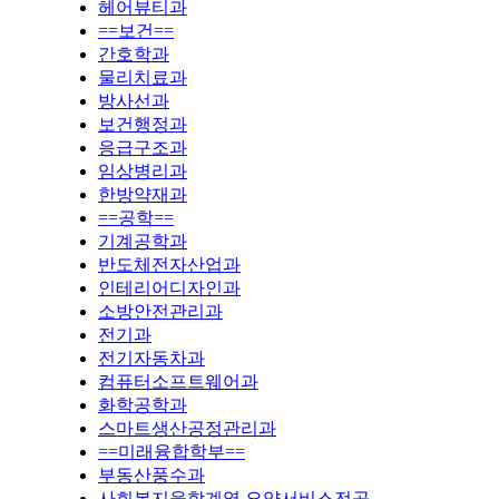
헤어뷰티과
==보건==
간호학과
물리치료과
방사선과
보건행정과
응급구조과
임상병리과
한방약재과
==공학==
기계공학과
반도체전자산업과
인테리어디자인과
소방안전관리과
전기과
전기자동차과
컴퓨터소프트웨어과
화학공학과
스마트생산공정관리과
==미래융합학부==
부동산풍수과
사회복지융합계열 요양서비스전공