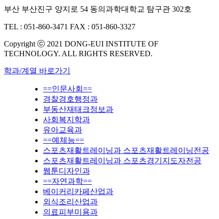
부산 부산진구 양지로 54 동의과학대학교 탐구관 302호
TEL : 051-860-3471
FAX : 051-860-3327
Copyright ⓒ 2021 DONG-EUI INSTITUTE OF
TECHNOLOGY. ALL RIGHTS RESERVED.
학과/계열 바로가기
==인문사회==
경찰경호행정과
부동산재태크정보과
사회복지학과
유아교육과
==예체능==
스포츠재활트레이닝과 스포츠재활트레이닝전공
스포츠재활트레이닝과 스포츠경기지도자전공
웹툰디자인과
==자연과학==
베이커리카페산업과
외식조리산업과
의료피부미용과