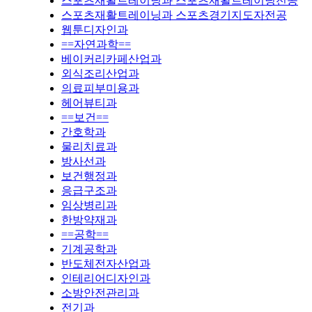
스포츠재활트레이닝과 스포츠재활트레이닝전공
스포츠재활트레이닝과 스포츠경기지도자전공
웹툰디자인과
==자연과학==
베이커리카페산업과
외식조리산업과
의료피부미용과
헤어뷰티과
==보건==
간호학과
물리치료과
방사선과
보건행정과
응급구조과
임상병리과
한방약재과
==공학==
기계공학과
반도체전자산업과
인테리어디자인과
소방안전관리과
전기과