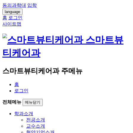
동의과학대
입학
language
홈
로그인
사이트맵
스마트뷰
티케어과
스마트뷰티케어과 주메뉴
홈
로그인
전체메뉴
메뉴닫기
학과소개
전공소개
교수소개
협약기업소개