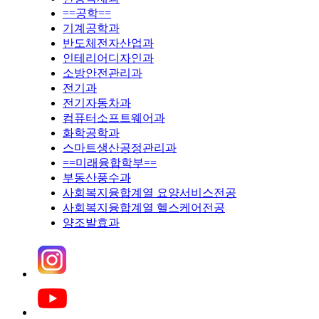
==공학==
기계공학과
반도체전자산업과
인테리어디자인과
소방안전관리과
전기과
전기자동차과
컴퓨터소프트웨어과
화학공학과
스마트생산공정관리과
==미래융합학부==
부동산풍수과
사회복지융합계열 요양서비스전공
사회복지융합계열 헬스케어전공
양조발효과