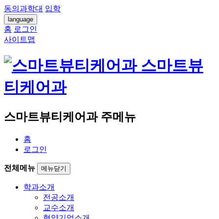
동의과학대
입학
language
홈
로그인
사이트맵
스마트뷰
티케어과
스마트뷰티케어과 주메뉴
홈
로그인
전체메뉴
메뉴닫기
학과소개
전공소개
교수소개
협약기업소개