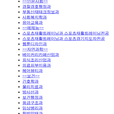
==인문사회==
경찰경호행정과
부동산재태크정보과
사회복지학과
유아교육과
==예체능==
스포츠재활트레이닝과 스포츠재활트레이닝전공
스포츠재활트레이닝과 스포츠경기지도자전공
웹툰디자인과
==자연과학==
베이커리카페산업과
외식조리산업과
의료피부미용과
헤어뷰티과
==보건==
간호학과
물리치료과
방사선과
보건행정과
응급구조과
임상병리과
한방약재과