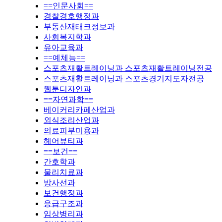
==인문사회==
경찰경호행정과
부동산재태크정보과
사회복지학과
유아교육과
==예체능==
스포츠재활트레이닝과 스포츠재활트레이닝전공
스포츠재활트레이닝과 스포츠경기지도자전공
웹툰디자인과
==자연과학==
베이커리카페산업과
외식조리산업과
의료피부미용과
헤어뷰티과
==보건==
간호학과
물리치료과
방사선과
보건행정과
응급구조과
임상병리과