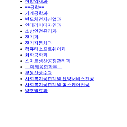
한방약재과
==공학==
기계공학과
반도체전자산업과
인테리어디자인과
소방안전관리과
전기과
전기자동차과
컴퓨터소프트웨어과
화학공학과
스마트생산공정관리과
==미래융합학부==
부동산풍수과
사회복지융합계열 요양서비스전공
사회복지융합계열 헬스케어전공
양조발효과