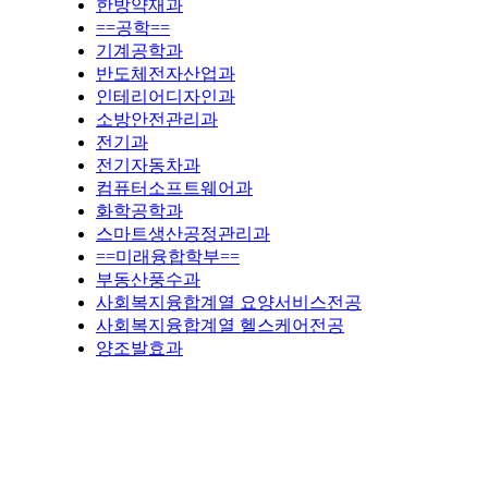
한방약재과
==공학==
기계공학과
반도체전자산업과
인테리어디자인과
소방안전관리과
전기과
전기자동차과
컴퓨터소프트웨어과
화학공학과
스마트생산공정관리과
==미래융합학부==
부동산풍수과
사회복지융합계열 요양서비스전공
사회복지융합계열 헬스케어전공
양조발효과