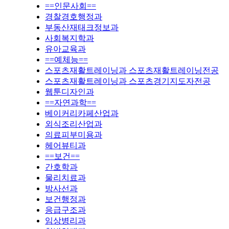
==인문사회==
경찰경호행정과
부동산재태크정보과
사회복지학과
유아교육과
==예체능==
스포츠재활트레이닝과 스포츠재활트레이닝전공
스포츠재활트레이닝과 스포츠경기지도자전공
웹툰디자인과
==자연과학==
베이커리카페산업과
외식조리산업과
의료피부미용과
헤어뷰티과
==보건==
간호학과
물리치료과
방사선과
보건행정과
응급구조과
임상병리과