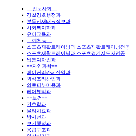
==인문사회==
경찰경호행정과
부동산재태크정보과
사회복지학과
유아교육과
==예체능==
스포츠재활트레이닝과 스포츠재활트레이닝전공
스포츠재활트레이닝과 스포츠경기지도자전공
웹툰디자인과
==자연과학==
베이커리카페산업과
외식조리산업과
의료피부미용과
헤어뷰티과
==보건==
간호학과
물리치료과
방사선과
보건행정과
응급구조과