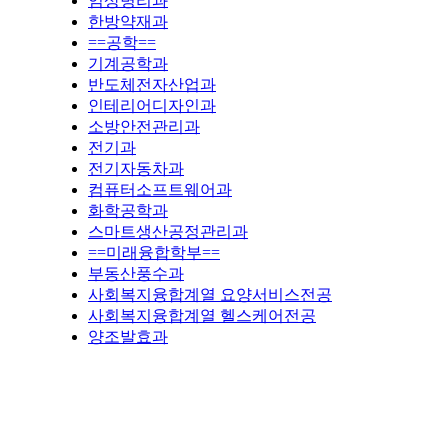
임상병리과
한방약재과
==공학==
기계공학과
반도체전자산업과
인테리어디자인과
소방안전관리과
전기과
전기자동차과
컴퓨터소프트웨어과
화학공학과
스마트생산공정관리과
==미래융합학부==
부동산풍수과
사회복지융합계열 요양서비스전공
사회복지융합계열 헬스케어전공
양조발효과