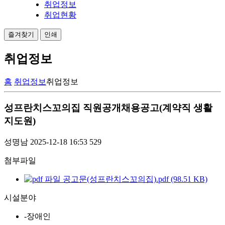
취업정보
취업현황
즐겨찾기
인쇄
취업정보
홈
취업정보
취업정보
성프란치스꼬의집 직원공개채용공고(계약직 생활
지도원)
성명남
2025-12-18 16:53
529
첨부파일
공고문(성프란치스꼬의집).pdf (98.51 KB)
시설분야
-장애인