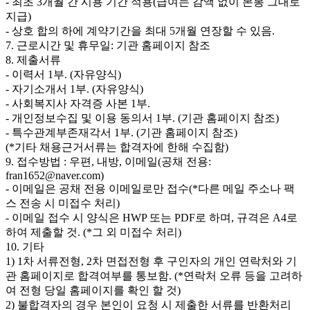
- 최초 3개월 간 시용 기간 적용(급여는 감액 없이 본봉 그대로
지급)
- 상호 합의 하에 계약기간을 최대 5개월 연장할 수 있음.
7. 근로시간 및 휴무일: 기관 홈페이지 참조
8. 제출서류
- 이력서 1부. (자유양식)
- 자기소개서 1부. (자유양식)
- 사회복지사 자격증 사본 1부.
- 개인정보수집 및 이용 동의서 1부. (기관 홈페이지 참조)
- 특수관계부존재각서 1부. (기관 홈페이지 참조)
(*기타 채용근거서류는 합격자에 한해 수집함)
9. 접수방법 : 우편, 내방, 이메일(공채 전용:
fran1652@naver.com)
- 이메일은 공채 전용 이메일로만 접수(*다른 메일 주소나 팩
스 전송 시 미접수 처리)
- 이메일 접수 시 양식은 HWP 또는 PDF로 하며, 규격은 A4로
하여 제출할 것. (*그 외 미접수 처리)
10. 기타
1) 1차 서류전형, 2차 면접전형 후 구인자의 개인 연락처와 기
관 홈페이지로 합격여부를 통보함. (*연락처 오류 등을 고려하
여 전형 당일 홈페이지를 확인 할 것)
2) 불합격자의 경우 본인이 요청 시 제출한 서류를 반환처리