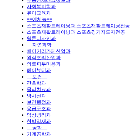
부동산재태크정보과
사회복지학과
유아교육과
==예체능==
스포츠재활트레이닝과 스포츠재활트레이닝전공
스포츠재활트레이닝과 스포츠경기지도자전공
웹툰디자인과
==자연과학==
베이커리카페산업과
외식조리산업과
의료피부미용과
헤어뷰티과
==보건==
간호학과
물리치료과
방사선과
보건행정과
응급구조과
임상병리과
한방약재과
==공학==
기계공학과