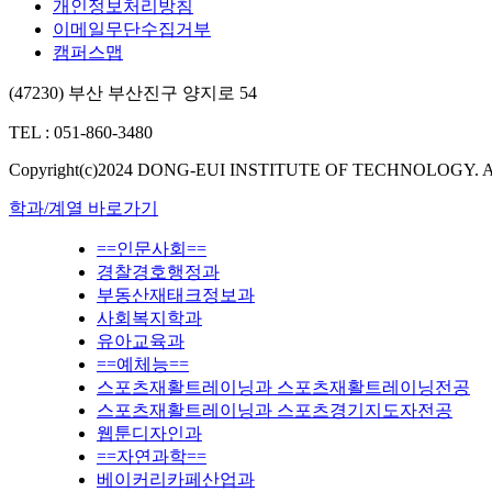
개인정보처리방침
이메일무단수집거부
캠퍼스맵
(47230) 부산 부산진구 양지로 54
TEL : 051-860-3480
Copyright(c)2024 DONG-EUI INSTITUTE OF TECHNOLOGY. All r
학과/계열 바로가기
==인문사회==
경찰경호행정과
부동산재태크정보과
사회복지학과
유아교육과
==예체능==
스포츠재활트레이닝과 스포츠재활트레이닝전공
스포츠재활트레이닝과 스포츠경기지도자전공
웹툰디자인과
==자연과학==
베이커리카페산업과