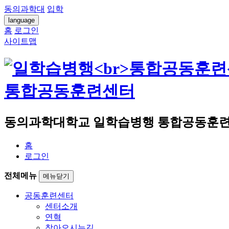
동의과학대
입학
language
홈
로그인
사이트맵
통합공동훈련센터
동의과학대학교 일학습병행 통합공동훈련
홈
로그인
전체메뉴
메뉴닫기
공동훈련센터
센터소개
연혁
찾아오시는길