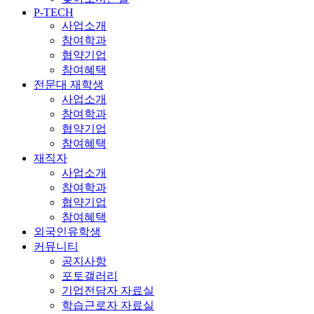
P-TECH
사업소개
참여학과
협약기업
참여혜택
전문대 재학생
사업소개
참여학과
협약기업
참여혜택
재직자
사업소개
참여학과
협약기업
참여혜택
외국인유학생
커뮤니티
공지사항
포토갤러리
기업전담자 자료실
학습근로자 자료실