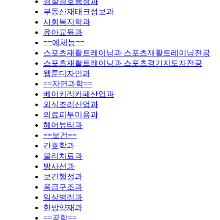
경찰경호행정과
부동산재태크정보과
사회복지학과
유아교육과
==예체능==
스포츠재활트레이닝과 스포츠재활트레이닝전공
스포츠재활트레이닝과 스포츠경기지도자전공
웹툰디자인과
==자연과학==
베이커리카페산업과
외식조리산업과
의료피부미용과
헤어뷰티과
==보건==
간호학과
물리치료과
방사선과
보건행정과
응급구조과
임상병리과
한방약재과
==공학==