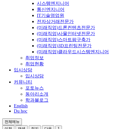
시스템엔지니어
통신엔지니어
IT기술영업원
전자상거래전문가
(미래직업)드론컨텐츠전문가
(미래직업)사물인터넷전문가
(미래직업)스마트팜구축가
(미래직업)3D프린팅전문가
(미래직업)클라우드시스템엔지니어
취업정보
취업현황
입시상담
입시상담
커뮤니티
포토뉴스
동아리소개
학과블로그
English
Du học
전체메뉴
이전
재생
정지
다음
1