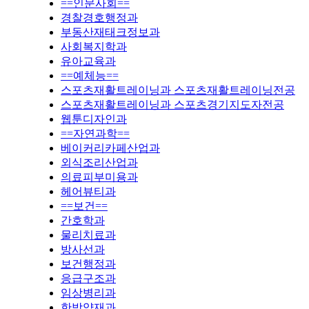
==인문사회==
경찰경호행정과
부동산재태크정보과
사회복지학과
유아교육과
==예체능==
스포츠재활트레이닝과 스포츠재활트레이닝전공
스포츠재활트레이닝과 스포츠경기지도자전공
웹툰디자인과
==자연과학==
베이커리카페산업과
외식조리산업과
의료피부미용과
헤어뷰티과
==보건==
간호학과
물리치료과
방사선과
보건행정과
응급구조과
임상병리과
한방약재과