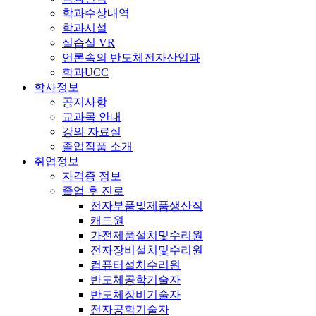
학과수상내역
학과시설
실습실 VR
언론속의 반도체전자산업과
학과UCC
학사정보
공지사항
교과목 안내
강의 자료실
졸업작품 소개
취업정보
자격증 정보
졸업 후 진로
전자부품및제품생산직
캐드원
가전제품설치및수리원
전자장비설치및수리원
컴퓨터설치수리원
반도체공학기술자
반도체장비기술자
전자공학기술자