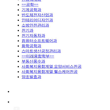
==공학==
기계공학과
반도체전자산업과
인테리어디자인과
소방안전관리과
전기과
전기자동차과
컴퓨터소프트웨어과
화학공학과
스마트생산공정관리과
==미래융합학부==
부동산풍수과
사회복지융합계열 요양서비스전공
사회복지융합계열 헬스케어전공
양조발효과