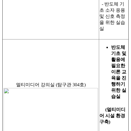
- 반도체 기
초 소자 응용
및 신호 측정
을 위한 실습
실
반도체
기초 및
활용에
필요한
이론 교
육을 진
행하기
멀티미디어 강의실 (탐구관 304호)
위한 실
습실
(멀티미디
어 시설 환경
구축)