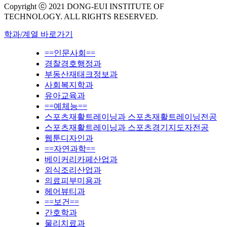
Copyright ⓒ 2021 DONG-EUI INSTITUTE OF
TECHNOLOGY. ALL RIGHTS RESERVED.
학과/계열 바로가기
==인문사회==
경찰경호행정과
부동산재태크정보과
사회복지학과
유아교육과
==예체능==
스포츠재활트레이닝과 스포츠재활트레이닝전공
스포츠재활트레이닝과 스포츠경기지도자전공
웹툰디자인과
==자연과학==
베이커리카페산업과
외식조리산업과
의료피부미용과
헤어뷰티과
==보건==
간호학과
물리치료과