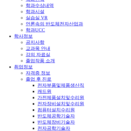
학과수상내역
학과시설
실습실 VR
언론속의 반도체전자산업과
학과UCC
학사정보
공지사항
교과목 안내
강의 자료실
졸업작품 소개
취업정보
자격증 정보
졸업 후 진로
전자부품및제품생산직
캐드원
가전제품설치및수리원
전자장비설치및수리원
컴퓨터설치수리원
반도체공학기술자
반도체장비기술자
전자공학기술자