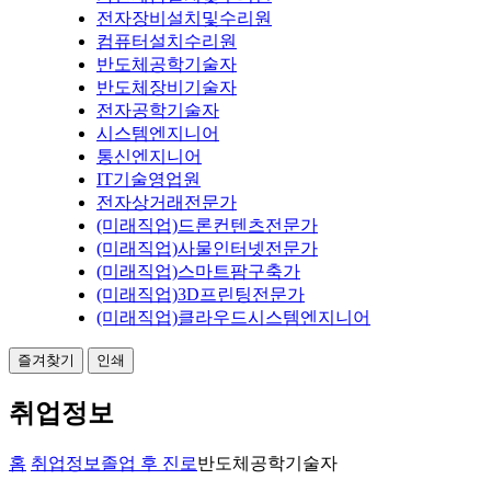
전자장비설치및수리원
컴퓨터설치수리원
반도체공학기술자
반도체장비기술자
전자공학기술자
시스템엔지니어
통신엔지니어
IT기술영업원
전자상거래전문가
(미래직업)드론컨텐츠전문가
(미래직업)사물인터넷전문가
(미래직업)스마트팜구축가
(미래직업)3D프린팅전문가
(미래직업)클라우드시스템엔지니어
즐겨찾기
인쇄
취업정보
홈
취업정보
졸업 후 진로
반도체공학기술자