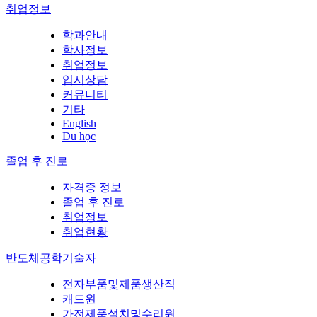
취업정보
학과안내
학사정보
취업정보
입시상담
커뮤니티
기타
English
Du học
졸업 후 진로
자격증 정보
졸업 후 진로
취업정보
취업현황
반도체공학기술자
전자부품및제품생산직
캐드원
가전제품설치및수리원