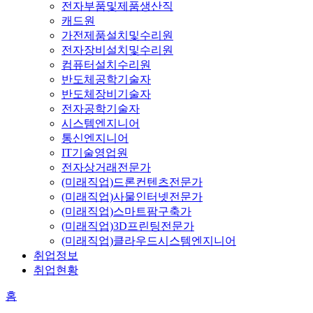
전자부품및제품생산직
캐드원
가전제품설치및수리원
전자장비설치및수리원
컴퓨터설치수리원
반도체공학기술자
반도체장비기술자
전자공학기술자
시스템엔지니어
통신엔지니어
IT기술영업원
전자상거래전문가
(미래직업)드론컨텐츠전문가
(미래직업)사물인터넷전문가
(미래직업)스마트팜구축가
(미래직업)3D프린팅전문가
(미래직업)클라우드시스템엔지니어
취업정보
취업현황
홈