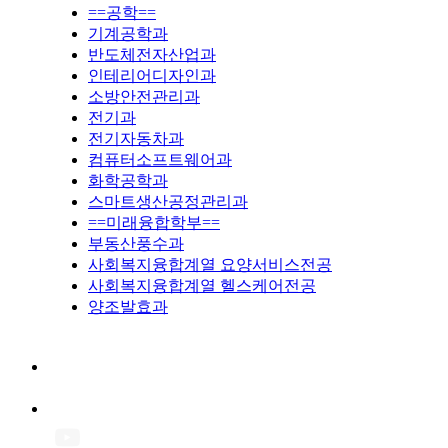
==공학==
기계공학과
반도체전자산업과
인테리어디자인과
소방안전관리과
전기과
전기자동차과
컴퓨터소프트웨어과
화학공학과
스마트생산공정관리과
==미래융합학부==
부동산풍수과
사회복지융합계열 요양서비스전공
사회복지융합계열 헬스케어전공
양조발효과