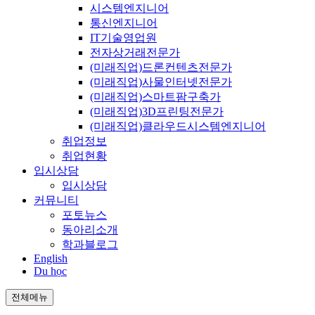
시스템엔지니어
통신엔지니어
IT기술영업원
전자상거래전문가
(미래직업)드론컨텐츠전문가
(미래직업)사물인터넷전문가
(미래직업)스마트팜구축가
(미래직업)3D프린팅전문가
(미래직업)클라우드시스템엔지니어
취업정보
취업현황
입시상담
입시상담
커뮤니티
포토뉴스
동아리소개
학과블로그
English
Du học
전체메뉴