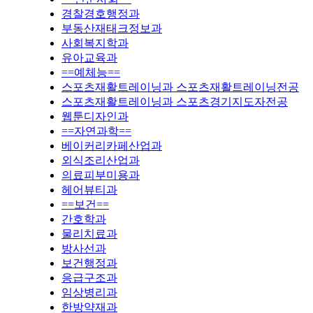
경찰경호행정과
부동산재태크정보과
사회복지학과
유아교육과
==예체능==
스포츠재활트레이닝과 스포츠재활트레이닝전공
스포츠재활트레이닝과 스포츠경기지도자전공
웹툰디자인과
==자연과학==
베이커리카페산업과
외식조리산업과
의료피부미용과
헤어뷰티과
==보건==
간호학과
물리치료과
방사선과
보건행정과
응급구조과
임상병리과
한방약재과