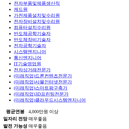
전자부품및제품생산직
캐드원
가전제품설치및수리원
전자장비설치및수리원
컴퓨터설치수리원
반도체공학기술자
반도체장비기술자
전자공학기술자
시스템엔지니어
통신엔지니어
IT기술영업원
전자상거래전문가
(미래직업)드론컨텐츠전문가
(미래직업)사물인터넷전문가
(미래직업)스마트팜구축가
(미래직업)3D프린팅전문가
(미래직업)클라우드시스템엔지니어
평균연봉
4,000만원 이상
일자리 전망
매우좋음
발전 가능성
매우좋음