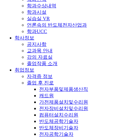
학과수상내역
학과시설
실습실 VR
언론속의 반도체전자산업과
학과UCC
학사정보
공지사항
교과목 안내
강의 자료실
졸업작품 소개
취업정보
자격증 정보
졸업 후 진로
전자부품및제품생산직
캐드원
가전제품설치및수리원
전자장비설치및수리원
컴퓨터설치수리원
반도체공학기술자
반도체장비기술자
전자공학기술자