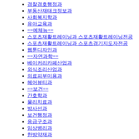
경찰경호행정과
부동산재태크정보과
사회복지학과
유아교육과
==예체능==
스포츠재활트레이닝과 스포츠재활트레이닝전공
스포츠재활트레이닝과 스포츠경기지도자전공
웹툰디자인과
==자연과학==
베이커리카페산업과
외식조리산업과
의료피부미용과
헤어뷰티과
==보건==
간호학과
물리치료과
방사선과
보건행정과
응급구조과
임상병리과
한방약재과