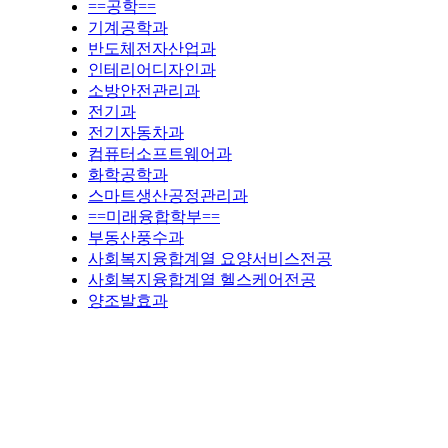
==공학==
기계공학과
반도체전자산업과
인테리어디자인과
소방안전관리과
전기과
전기자동차과
컴퓨터소프트웨어과
화학공학과
스마트생산공정관리과
==미래융합학부==
부동산풍수과
사회복지융합계열 요양서비스전공
사회복지융합계열 헬스케어전공
양조발효과