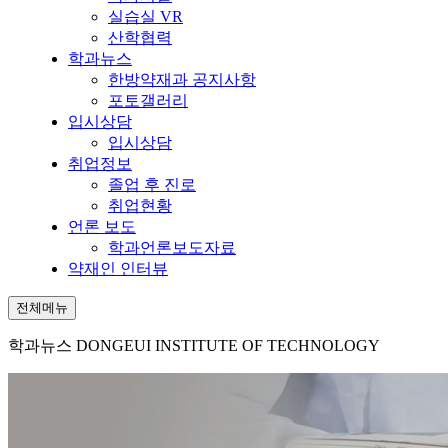
실습실 VR
산학협력
학과뉴스
한방약재과 공지사항
포토갤러리
입시상담
입시상담
취업정보
졸업 후 진로
취업현황
언론 보도
학과언론보도자료
약재인 인터뷰
전체메뉴
학과뉴스
DONGEUI INSTITUTE OF TECHNOLOGY