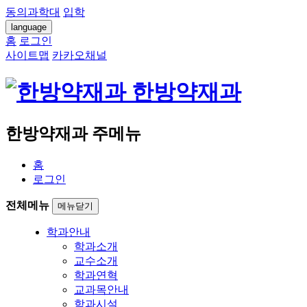
동의과학대
입학
language
홈
로그인
사이트맵
카카오채널
한방약재과
한방약재과 주메뉴
홈
로그인
전체메뉴
메뉴닫기
학과안내
학과소개
교수소개
학과연혁
교과목안내
학과시설