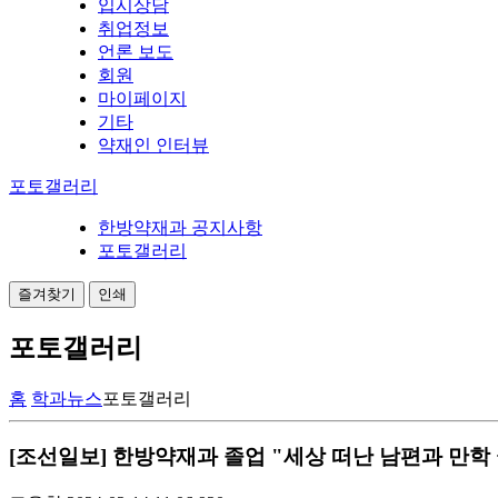
입시상담
취업정보
언론 보도
회원
마이페이지
기타
약재인 인터뷰
포토갤러리
한방약재과 공지사항
포토갤러리
즐겨찾기
인쇄
포토갤러리
홈
학과뉴스
포토갤러리
[조선일보] 한방약재과 졸업 "세상 떠난 남편과 만학 꿈