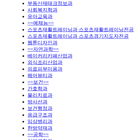
부동산재태크정보과
사회복지학과
유아교육과
==예체능==
스포츠재활트레이닝과 스포츠재활트레이닝전공
스포츠재활트레이닝과 스포츠경기지도자전공
웹툰디자인과
==자연과학==
베이커리카페산업과
외식조리산업과
의료피부미용과
헤어뷰티과
==보건==
간호학과
물리치료과
방사선과
보건행정과
응급구조과
임상병리과
한방약재과
==공학==