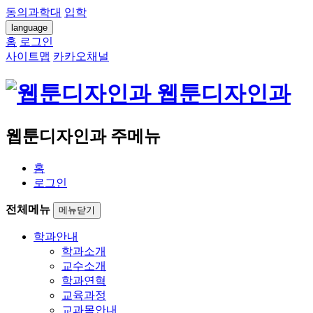
동의과학대
입학
language
홈
로그인
사이트맵
카카오채널
웹툰디자인과
웹툰디자인과 주메뉴
홈
로그인
전체메뉴
메뉴닫기
학과안내
학과소개
교수소개
학과연혁
교육과정
교과목안내