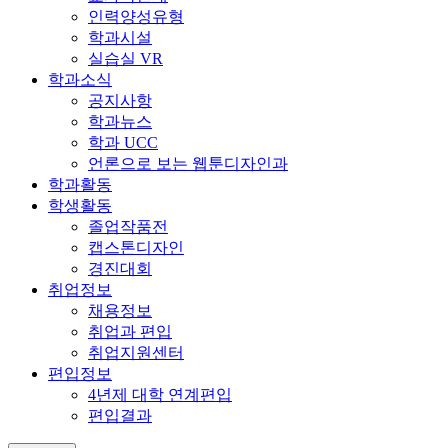
인력양성유형
학과시설
실습실 VR
학과소식
공지사항
학과뉴스
학과 UCC
언론으로 보는 웹툰디자인과
학과활동
학생활동
졸업작품전
캡스톤디자인
경진대회
취업정보
채용정보
취업과 편입
취업지원센터
편입정보
4년제 대학 연계편입
편입결과