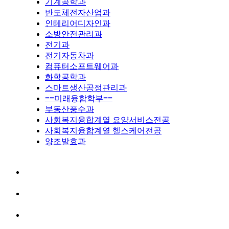
기계공학과
반도체전자산업과
인테리어디자인과
소방안전관리과
전기과
전기자동차과
컴퓨터소프트웨어과
화학공학과
스마트생산공정관리과
==미래융합학부==
부동산풍수과
사회복지융합계열 요양서비스전공
사회복지융합계열 헬스케어전공
양조발효과