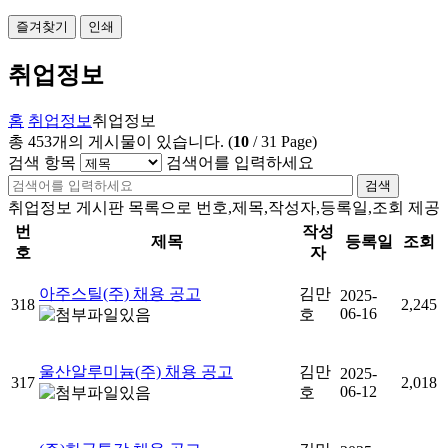
즐겨찾기
인쇄
취업정보
홈
취업정보
취업정보
총
453
개의 게시물이 있습니다.
(
10
/
31
Page)
검색 항목
검색어를 입력하세요
검색
취업정보 게시판 목록으로 번호,제목,작성자,등록일,조회 제공
번
작성
제목
등록일
조회
호
자
아주스틸(주) 채용 공고
김만
2025-
318
2,245
06-16
호
울산알루미늄(주) 채용 공고
김만
2025-
317
2,018
06-12
호