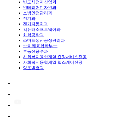
반도체전자산업과
인테리어디자인과
소방안전관리과
전기과
전기자동차과
컴퓨터소프트웨어과
화학공학과
스마트생산공정관리과
==미래융합학부==
부동산풍수과
사회복지융합계열 요양서비스전공
사회복지융합계열 헬스케어전공
양조발효과