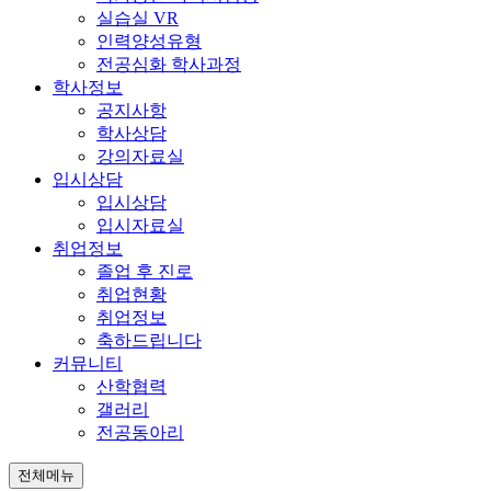
실습실 VR
인력양성유형
전공심화 학사과정
학사정보
공지사항
학사상담
강의자료실
입시상담
입시상담
입시자료실
취업정보
졸업 후 진로
취업현황
취업정보
축하드립니다
커뮤니티
산학협력
갤러리
전공동아리
전체메뉴