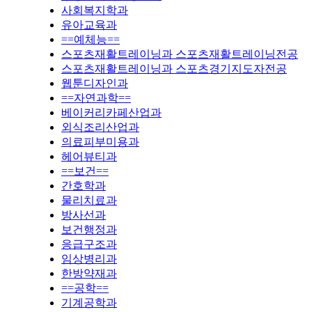
사회복지학과
유아교육과
==예체능==
스포츠재활트레이닝과 스포츠재활트레이닝전공
스포츠재활트레이닝과 스포츠경기지도자전공
웹툰디자인과
==자연과학==
베이커리카페산업과
외식조리산업과
의료피부미용과
헤어뷰티과
==보건==
간호학과
물리치료과
방사선과
보건행정과
응급구조과
임상병리과
한방약재과
==공학==
기계공학과