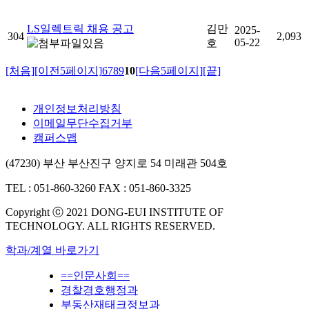
LS일렉트릭 채용 공고
김만
2025-
304
2,093
05-22
호
[처음]
[이전5페이지]
6
7
8
9
10
[다음5페이지]
[끝]
개인정보처리방침
이메일무단수집거부
캠퍼스맵
(47230) 부산 부산진구 양지로 54 미래관 504호
TEL : 051-860-3260
FAX : 051-860-3325
Copyright ⓒ 2021 DONG-EUI INSTITUTE OF
TECHNOLOGY. ALL RIGHTS RESERVED.
학과/계열 바로가기
==인문사회==
경찰경호행정과
부동산재태크정보과