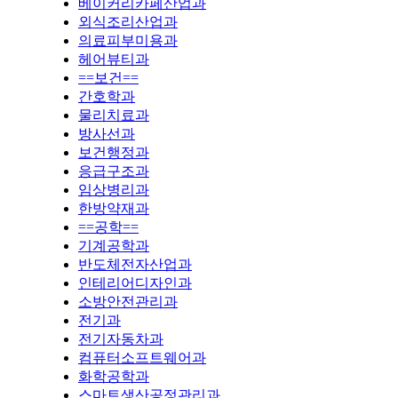
베이커리카페산업과
외식조리산업과
의료피부미용과
헤어뷰티과
==보건==
간호학과
물리치료과
방사선과
보건행정과
응급구조과
임상병리과
한방약재과
==공학==
기계공학과
반도체전자산업과
인테리어디자인과
소방안전관리과
전기과
전기자동차과
컴퓨터소프트웨어과
화학공학과
스마트생산공정관리과