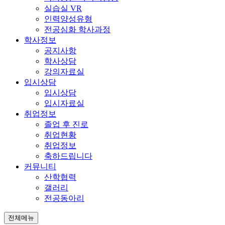
실습실 VR
인력양성유형
전공심화 학사과정
학사정보
공지사항
학사상담
강의자료실
입시상담
입시상담
입시자료실
취업정보
졸업 후 진로
취업현황
취업정보
축하드립니다
커뮤니티
산학협력
갤러리
전공동아리
전체메뉴