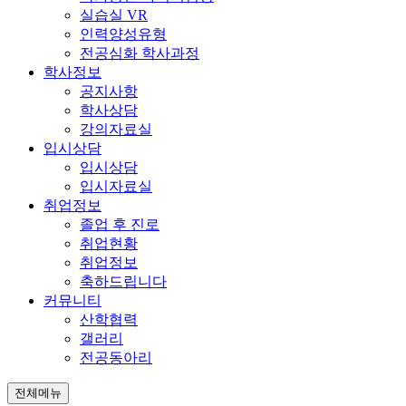
실습실 VR
인력양성유형
전공심화 학사과정
학사정보
공지사항
학사상담
강의자료실
입시상담
입시상담
입시자료실
취업정보
졸업 후 진로
취업현황
취업정보
축하드립니다
커뮤니티
산학협력
갤러리
전공동아리
전체메뉴