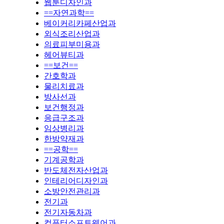
웹툰디자인과
==자연과학==
베이커리카페산업과
외식조리산업과
의료피부미용과
헤어뷰티과
==보건==
간호학과
물리치료과
방사선과
보건행정과
응급구조과
임상병리과
한방약재과
==공학==
기계공학과
반도체전자산업과
인테리어디자인과
소방안전관리과
전기과
전기자동차과
컴퓨터소프트웨어과