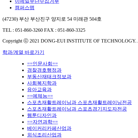
이메일무단수집거부
캠퍼스맵
(47230) 부산 부산진구 양지로 54 미래관 504호
TEL : 051-860-3260
FAX : 051-860-3325
Copyright ⓒ 2021 DONG-EUI INSTITUTE OF TECHNOLOGY.
학과/계열 바로가기
==인문사회==
경찰경호행정과
부동산재태크정보과
사회복지학과
유아교육과
==예체능==
스포츠재활트레이닝과 스포츠재활트레이닝전공
스포츠재활트레이닝과 스포츠경기지도자전공
웹툰디자인과
==자연과학==
베이커리카페산업과
외식조리산업과