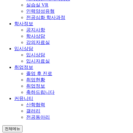
실습실 VR
인력양성유형
전공심화 학사과정
학사정보
공지사항
학사상담
강의자료실
입시상담
입시상담
입시자료실
취업정보
졸업 후 진로
취업현황
취업정보
축하드립니다
커뮤니티
산학협력
갤러리
전공동아리
전체메뉴