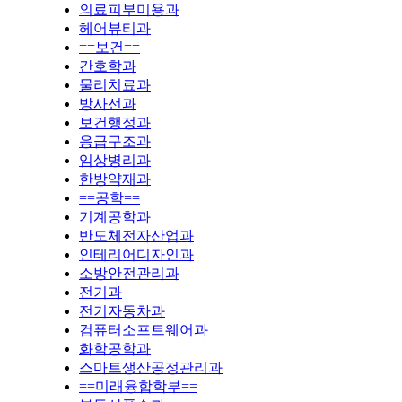
의료피부미용과
헤어뷰티과
==보건==
간호학과
물리치료과
방사선과
보건행정과
응급구조과
임상병리과
한방약재과
==공학==
기계공학과
반도체전자산업과
인테리어디자인과
소방안전관리과
전기과
전기자동차과
컴퓨터소프트웨어과
화학공학과
스마트생산공정관리과
==미래융합학부==