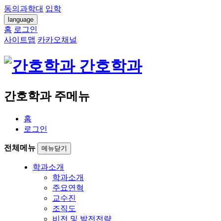
동의과학대
입학
language
홈
로그인
사이트맵
카카오채널
간호학과
간호학과 주메뉴
홈
로그인
전체메뉴
메뉴닫기
학과소개
학과소개
주요연혁
교수진
조직도
비전 및 발전전략