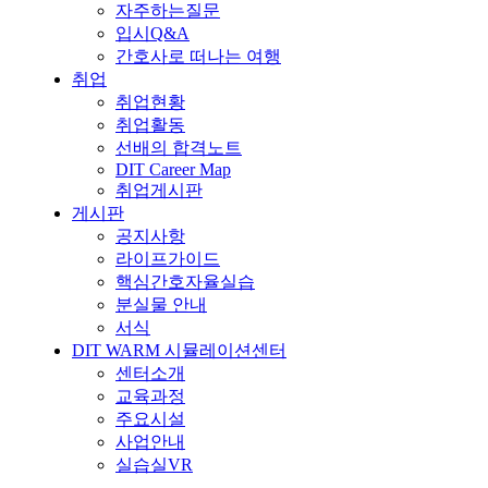
자주하는질문
입시Q&A
간호사로 떠나는 여행
취업
취업현황
취업활동
선배의 합격노트
DIT Career Map
취업게시판
게시판
공지사항
라이프가이드
핵심간호자율실습
분실물 안내
서식
DIT WARM 시뮬레이션센터
센터소개
교육과정
주요시설
사업안내
실습실VR