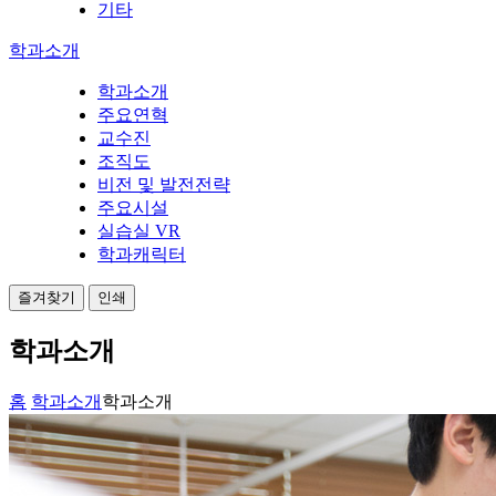
기타
학과소개
학과소개
주요연혁
교수진
조직도
비전 및 발전전략
주요시설
실습실 VR
학과캐릭터
즐겨찾기
인쇄
학과소개
홈
학과소개
학과소개