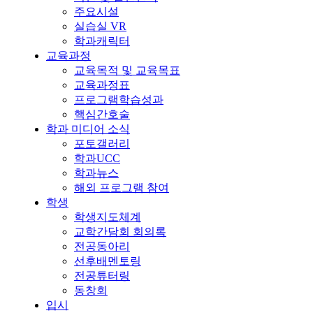
주요시설
실습실 VR
학과캐릭터
교육과정
교육목적 및 교육목표
교육과정표
프로그램학습성과
핵심간호술
학과 미디어 소식
포토갤러리
학과UCC
학과뉴스
해외 프로그램 참여
학생
학생지도체계
교학간담회 회의록
전공동아리
선후배멘토링
전공튜터링
동창회
입시