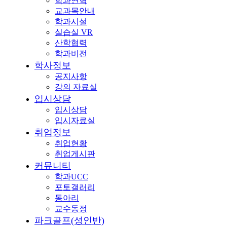
학과연혁
교과목안내
학과시설
실습실 VR
산학협력
학과비전
학사정보
공지사항
강의 자료실
입시상담
입시상담
입시자료실
취업정보
취업현황
취업게시판
커뮤니티
학과UCC
포토갤러리
동아리
교수동정
파크골프(성인반)