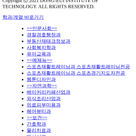
Copyright ⓒ 2021 DONG-EUI INSTITUTE OF
TECHNOLOGY. ALL RIGHTS RESERVED.
학과/계열 바로가기
==인문사회==
경찰경호행정과
부동산재태크정보과
사회복지학과
유아교육과
==예체능==
스포츠재활트레이닝과 스포츠재활트레이닝전공
스포츠재활트레이닝과 스포츠경기지도자전공
웹툰디자인과
==자연과학==
베이커리카페산업과
외식조리산업과
의료피부미용과
헤어뷰티과
==보건==
간호학과
물리치료과