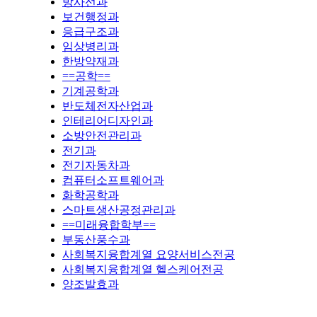
방사선과
보건행정과
응급구조과
임상병리과
한방약재과
==공학==
기계공학과
반도체전자산업과
인테리어디자인과
소방안전관리과
전기과
전기자동차과
컴퓨터소프트웨어과
화학공학과
스마트생산공정관리과
==미래융합학부==
부동산풍수과
사회복지융합계열 요양서비스전공
사회복지융합계열 헬스케어전공
양조발효과