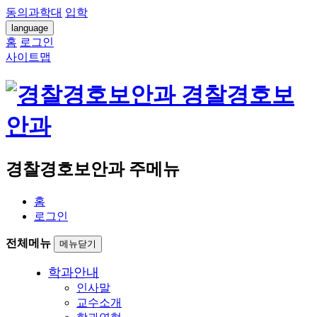
동의과학대
입학
language
홈
로그인
사이트맵
경찰경호보
안과
경찰경호보안과 주메뉴
홈
로그인
전체메뉴
메뉴닫기
학과안내
인사말
교수소개