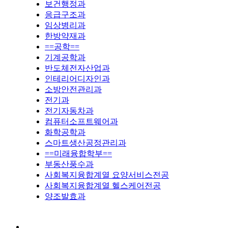
보건행정과
응급구조과
임상병리과
한방약재과
==공학==
기계공학과
반도체전자산업과
인테리어디자인과
소방안전관리과
전기과
전기자동차과
컴퓨터소프트웨어과
화학공학과
스마트생산공정관리과
==미래융합학부==
부동산풍수과
사회복지융합계열 요양서비스전공
사회복지융합계열 헬스케어전공
양조발효과