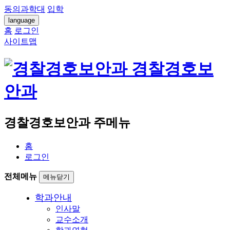
동의과학대
입학
language
홈
로그인
사이트맵
경찰경호보
안과
경찰경호보안과 주메뉴
홈
로그인
전체메뉴
메뉴닫기
학과안내
인사말
교수소개