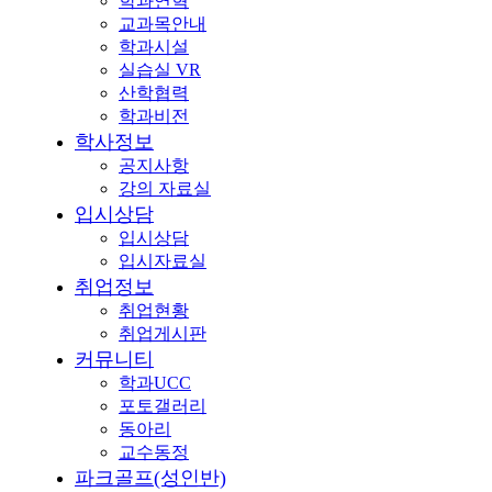
학과연혁
교과목안내
학과시설
실습실 VR
산학협력
학과비전
학사정보
공지사항
강의 자료실
입시상담
입시상담
입시자료실
취업정보
취업현황
취업게시판
커뮤니티
학과UCC
포토갤러리
동아리
교수동정
파크골프(성인반)