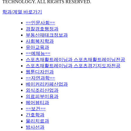
TECHNOLOGY. ALL RIGHTS RESERVED.
학과/계열 바로가기
==인문사회==
경찰경호행정과
부동산재태크정보과
사회복지학과
유아교육과
==예체능==
스포츠재활트레이닝과 스포츠재활트레이닝전공
스포츠재활트레이닝과 스포츠경기지도자전공
웹툰디자인과
==자연과학==
베이커리카페산업과
외식조리산업과
의료피부미용과
헤어뷰티과
==보건==
간호학과
물리치료과
방사선과