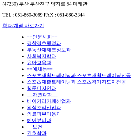
(47230) 부산 부산진구 양지로 54 미래관
TEL : 051-860-3069
FAX : 051-860-3344
학과/계열 바로가기
==인문사회==
경찰경호행정과
부동산재태크정보과
사회복지학과
유아교육과
==예체능==
스포츠재활트레이닝과 스포츠재활트레이닝전공
스포츠재활트레이닝과 스포츠경기지도자전공
웹툰디자인과
==자연과학==
베이커리카페산업과
외식조리산업과
의료피부미용과
헤어뷰티과
==보건==
간호학과