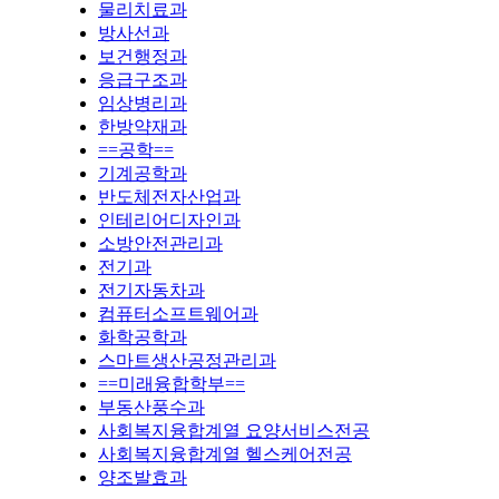
물리치료과
방사선과
보건행정과
응급구조과
임상병리과
한방약재과
==공학==
기계공학과
반도체전자산업과
인테리어디자인과
소방안전관리과
전기과
전기자동차과
컴퓨터소프트웨어과
화학공학과
스마트생산공정관리과
==미래융합학부==
부동산풍수과
사회복지융합계열 요양서비스전공
사회복지융합계열 헬스케어전공
양조발효과