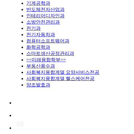
기계공학과
반도체전자산업과
인테리어디자인과
소방안전관리과
전기과
전기자동차과
컴퓨터소프트웨어과
화학공학과
스마트생산공정관리과
==미래융합학부==
부동산풍수과
사회복지융합계열 요양서비스전공
사회복지융합계열 헬스케어전공
양조발효과