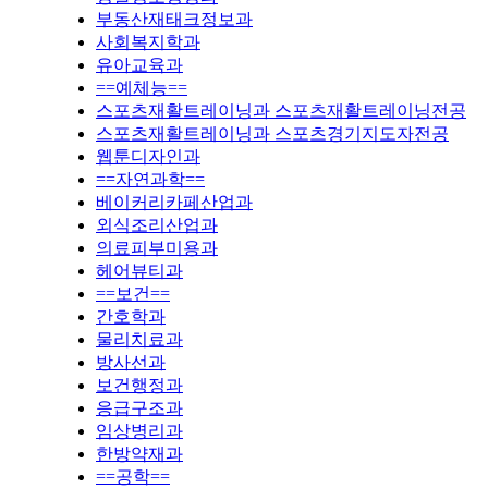
부동산재태크정보과
사회복지학과
유아교육과
==예체능==
스포츠재활트레이닝과 스포츠재활트레이닝전공
스포츠재활트레이닝과 스포츠경기지도자전공
웹툰디자인과
==자연과학==
베이커리카페산업과
외식조리산업과
의료피부미용과
헤어뷰티과
==보건==
간호학과
물리치료과
방사선과
보건행정과
응급구조과
임상병리과
한방약재과
==공학==