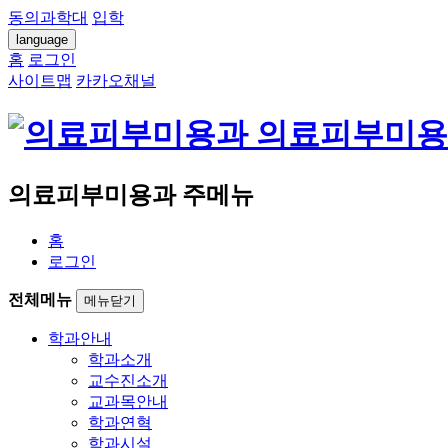
동의과학대
입학
language
홈
로그인
사이트맵
카카오채널
의료피부미용
의료피부미용과 주메뉴
홈
로그인
전체메뉴
메뉴닫기
학과안내
학과소개
교수진소개
교과목안내
학과연혁
학과시설