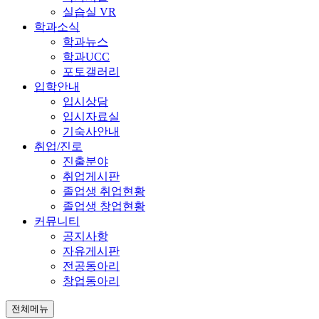
실습실 VR
학과소식
학과뉴스
학과UCC
포토갤러리
입학안내
입시상담
입시자료실
기숙사안내
취업/진로
진출분야
취업게시판
졸업생 취업현황
졸업생 창업현황
커뮤니티
공지사항
자유게시판
전공동아리
창업동아리
전체메뉴