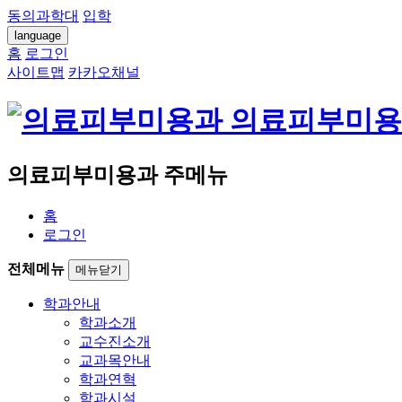
동의과학대
입학
language
홈
로그인
사이트맵
카카오채널
의료피부미용
의료피부미용과 주메뉴
홈
로그인
전체메뉴
메뉴닫기
학과안내
학과소개
교수진소개
교과목안내
학과연혁
학과시설