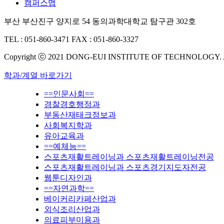
캠퍼스맵
부산 부산진구 양지로 54 동의과학대학교 탐구관 302호
TEL : 051-860-3471
FAX : 051-860-3327
Copyright ⓒ 2021 DONG-EUI INSTITUTE OF TECHNOLOGY.
학과/계열 바로가기
==인문사회==
경찰경호행정과
부동산재태크정보과
사회복지학과
유아교육과
==예체능==
스포츠재활트레이닝과 스포츠재활트레이닝전공
스포츠재활트레이닝과 스포츠경기지도자전공
웹툰디자인과
==자연과학==
베이커리카페산업과
외식조리산업과
의료피부미용과