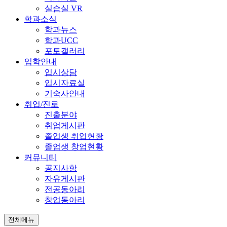
실습실 VR
학과소식
학과뉴스
학과UCC
포토갤러리
입학안내
입시상담
입시자료실
기숙사안내
취업/진로
진출분야
취업게시판
졸업생 취업현황
졸업생 창업현황
커뮤니티
공지사항
자유게시판
전공동아리
창업동아리
전체메뉴