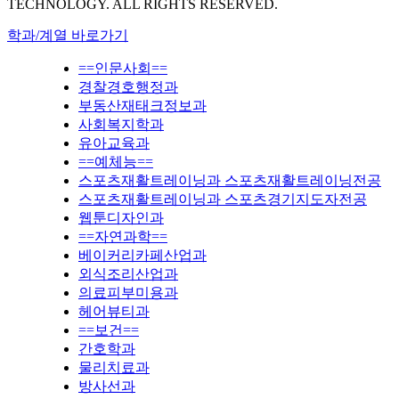
TECHNOLOGY. ALL RIGHTS RESERVED.
학과/계열 바로가기
==인문사회==
경찰경호행정과
부동산재태크정보과
사회복지학과
유아교육과
==예체능==
스포츠재활트레이닝과 스포츠재활트레이닝전공
스포츠재활트레이닝과 스포츠경기지도자전공
웹툰디자인과
==자연과학==
베이커리카페산업과
외식조리산업과
의료피부미용과
헤어뷰티과
==보건==
간호학과
물리치료과
방사선과