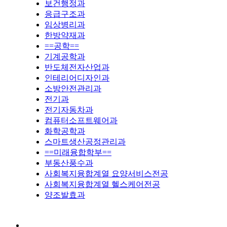
보건행정과
응급구조과
임상병리과
한방약재과
==공학==
기계공학과
반도체전자산업과
인테리어디자인과
소방안전관리과
전기과
전기자동차과
컴퓨터소프트웨어과
화학공학과
스마트생산공정관리과
==미래융합학부==
부동산풍수과
사회복지융합계열 요양서비스전공
사회복지융합계열 헬스케어전공
양조발효과