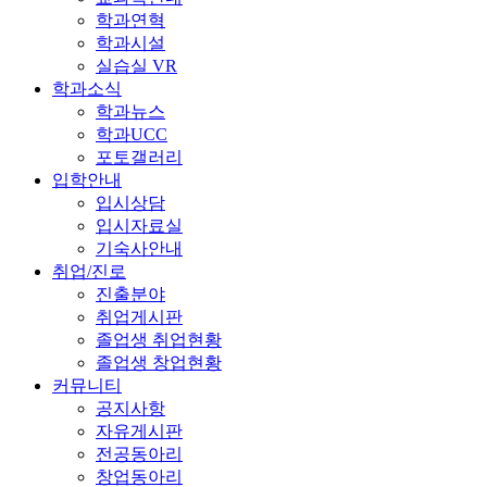
학과연혁
학과시설
실습실 VR
학과소식
학과뉴스
학과UCC
포토갤러리
입학안내
입시상담
입시자료실
기숙사안내
취업/진로
진출분야
취업게시판
졸업생 취업현황
졸업생 창업현황
커뮤니티
공지사항
자유게시판
전공동아리
창업동아리