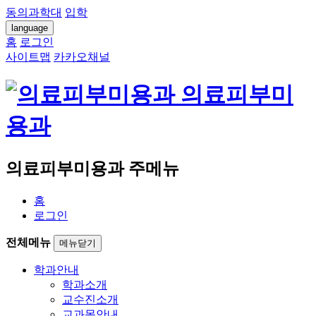
동의과학대
입학
language
홈
로그인
사이트맵
카카오채널
의료피부미
용과
의료피부미용과 주메뉴
홈
로그인
전체메뉴
메뉴닫기
학과안내
학과소개
교수진소개
교과목안내