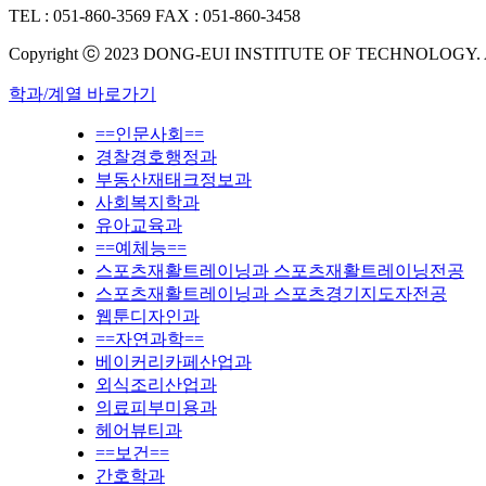
TEL : 051-860-3569
FAX : 051-860-3458
Copyright ⓒ 2023 DONG-EUI INSTITUTE OF TECHNOLOGY.
학과/계열 바로가기
==인문사회==
경찰경호행정과
부동산재태크정보과
사회복지학과
유아교육과
==예체능==
스포츠재활트레이닝과 스포츠재활트레이닝전공
스포츠재활트레이닝과 스포츠경기지도자전공
웹툰디자인과
==자연과학==
베이커리카페산업과
외식조리산업과
의료피부미용과
헤어뷰티과
==보건==
간호학과