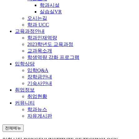
학과시설
실습실VR
오시는길
학과 UCC
교육과정안내
학과인재역량
2023학년도 교육과정
교과목소개
학생역량 강화 프로그램
입학상담
입학Q&A
장학금안내
기숙사안내
취업정보
취업현황
커뮤니티
학과뉴스
자유게시판
전체메뉴