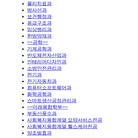
물리치료과
방사선과
보건행정과
응급구조과
임상병리과
한방약재과
==공학==
기계공학과
반도체전자산업과
인테리어디자인과
소방안전관리과
전기과
전기자동차과
컴퓨터소프트웨어과
화학공학과
스마트생산공정관리과
==미래융합학부==
부동산풍수과
사회복지융합계열 요양서비스전공
사회복지융합계열 헬스케어전공
양조발효과