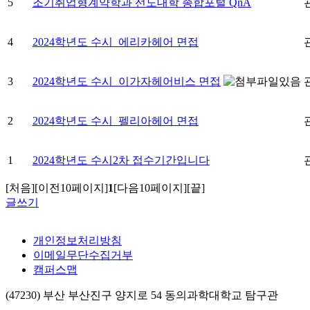
5
조기취업형계약학과 선도대학 종합포털 QnA
4
2024학년도 수시_에리카헤어 면접
3
2024학년도 수시_이가자헤어비스 면접
2
2024학년도 수시_펠리아헤어 면접
1
2024학년도 수시2차 접수기간입니다
[처음]
[이전10페이지]
1
[다음10페이지]
[끝]
글쓰기
개인정보처리방침
이메일무단수집거부
캠퍼스맵
(47230) 부산 부산진구 양지로 54 동의과학대학교 탐구관