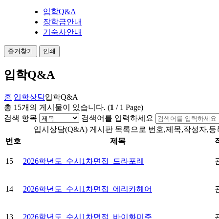
입학Q&A
장학금안내
기숙사안내
즐겨찾기
인쇄
입학Q&A
홈
입학상담
입학Q&A
총
15
개의 게시물이 있습니다.
(
1
/
1
Page)
검색 항목
검색어를 입력하세요
입시상담(Q&A) 게시판 목록으로 번호,제목,작성자,등
번호
제목
15
2026학년도_수시1차면접_드라포레
14
2026학년도_수시1차면접_에리카헤어
13
2026학년도_수시1차면접_바이화미주