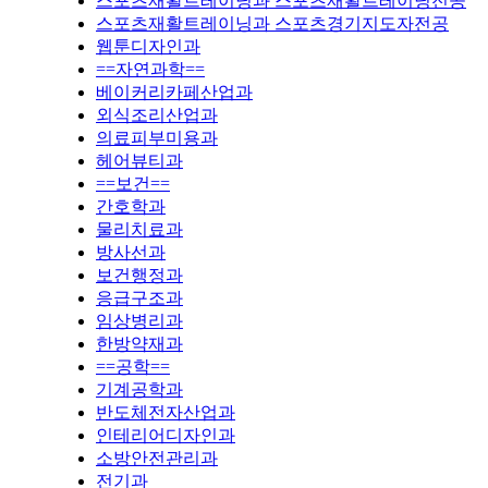
스포츠재활트레이닝과 스포츠재활트레이닝전공
스포츠재활트레이닝과 스포츠경기지도자전공
웹툰디자인과
==자연과학==
베이커리카페산업과
외식조리산업과
의료피부미용과
헤어뷰티과
==보건==
간호학과
물리치료과
방사선과
보건행정과
응급구조과
임상병리과
한방약재과
==공학==
기계공학과
반도체전자산업과
인테리어디자인과
소방안전관리과
전기과