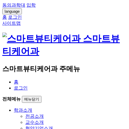
동의과학대
입학
language
홈
로그인
사이트맵
스마트뷰
티케어과
스마트뷰티케어과 주메뉴
홈
로그인
전체메뉴
메뉴닫기
학과소개
전공소개
교수소개
협약기업소개