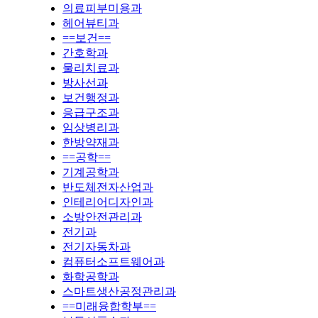
의료피부미용과
헤어뷰티과
==보건==
간호학과
물리치료과
방사선과
보건행정과
응급구조과
임상병리과
한방약재과
==공학==
기계공학과
반도체전자산업과
인테리어디자인과
소방안전관리과
전기과
전기자동차과
컴퓨터소프트웨어과
화학공학과
스마트생산공정관리과
==미래융합학부==