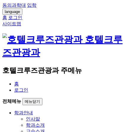
동의과학대
입학
language
홈
로그인
사이트맵
호텔크루
즈관광과
호텔크루즈관광과 주메뉴
홈
로그인
전체메뉴
메뉴닫기
학과안내
인사말
학과소개
교수소개