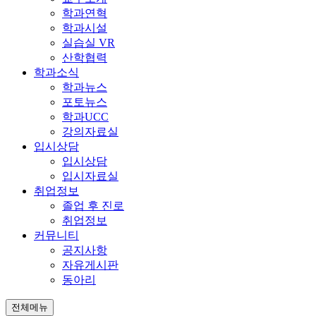
학과연혁
학과시설
실습실 VR
산학협력
학과소식
학과뉴스
포토뉴스
학과UCC
강의자료실
입시상담
입시상담
입시자료실
취업정보
졸업 후 진로
취업정보
커뮤니티
공지사항
자유게시판
동아리
전체메뉴