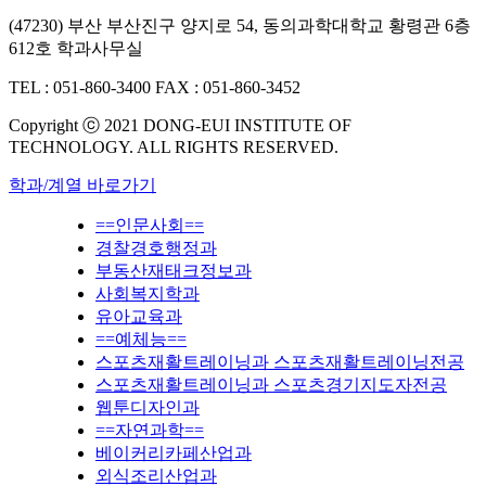
(47230) 부산 부산진구 양지로 54, 동의과학대학교 황령관 6층
612호 학과사무실
TEL : 051-860-3400
FAX : 051-860-3452
Copyright ⓒ 2021 DONG-EUI INSTITUTE OF
TECHNOLOGY. ALL RIGHTS RESERVED.
학과/계열 바로가기
==인문사회==
경찰경호행정과
부동산재태크정보과
사회복지학과
유아교육과
==예체능==
스포츠재활트레이닝과 스포츠재활트레이닝전공
스포츠재활트레이닝과 스포츠경기지도자전공
웹툰디자인과
==자연과학==
베이커리카페산업과
외식조리산업과