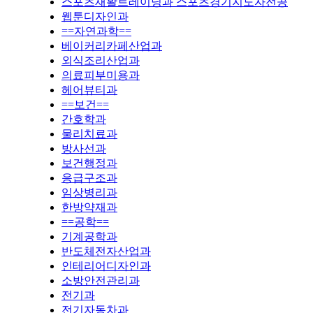
스포츠재활트레이닝과 스포츠경기지도자전공
웹툰디자인과
==자연과학==
베이커리카페산업과
외식조리산업과
의료피부미용과
헤어뷰티과
==보건==
간호학과
물리치료과
방사선과
보건행정과
응급구조과
임상병리과
한방약재과
==공학==
기계공학과
반도체전자산업과
인테리어디자인과
소방안전관리과
전기과
전기자동차과