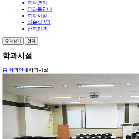
학과연혁
교과목안내
학과시설
실습실 VR
산학협력
즐겨찾기
인쇄
학과시설
홈
학과안내
학과시설