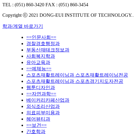
TEL : (051) 860-3420
FAX : (051) 860-3454
Copyright ⓒ 2021 DONG-EUI INSTITUTE OF TECHNOLOGY.
학과/계열 바로가기
==인문사회==
경찰경호행정과
부동산재태크정보과
사회복지학과
유아교육과
==예체능==
스포츠재활트레이닝과 스포츠재활트레이닝전공
스포츠재활트레이닝과 스포츠경기지도자전공
웹툰디자인과
==자연과학==
베이커리카페산업과
외식조리산업과
의료피부미용과
헤어뷰티과
==보건==
간호학과