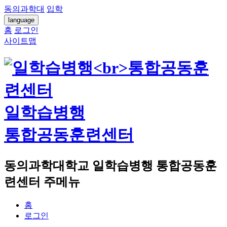
동의과학대
입학
language
홈
로그인
사이트맵
일학습병행
통합공동훈련센터
동의과학대학교 일학습병행 통합공동훈
련센터 주메뉴
홈
로그인