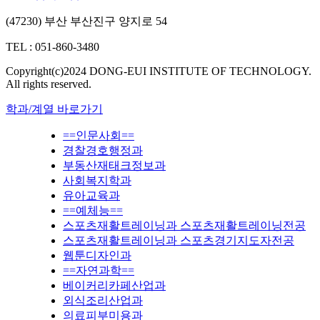
(47230) 부산 부산진구 양지로 54
TEL : 051-860-3480
Copyright(c)2024 DONG-EUI INSTITUTE OF TECHNOLOGY.
All rights reserved.
학과/계열 바로가기
==인문사회==
경찰경호행정과
부동산재태크정보과
사회복지학과
유아교육과
==예체능==
스포츠재활트레이닝과 스포츠재활트레이닝전공
스포츠재활트레이닝과 스포츠경기지도자전공
웹툰디자인과
==자연과학==
베이커리카페산업과
외식조리산업과
의료피부미용과