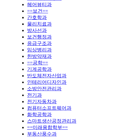
헤어뷰티과
==보건==
간호학과
물리치료과
방사선과
보건행정과
응급구조과
임상병리과
한방약재과
==공학==
기계공학과
반도체전자산업과
인테리어디자인과
소방안전관리과
전기과
전기자동차과
컴퓨터소프트웨어과
화학공학과
스마트생산공정관리과
==미래융합학부==
부동산풍수과