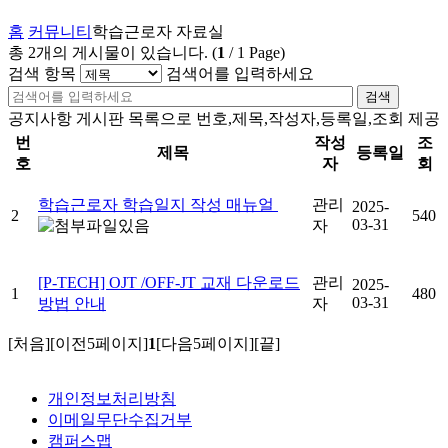
홈
커뮤니티
학습근로자 자료실
총
2
개의 게시물이 있습니다.
(
1
/
1
Page)
검색 항목
검색어를 입력하세요
검색
공지사항 게시판 목록으로 번호,제목,작성자,등록일,조회 제공
번
작성
조
제목
등록일
호
자
회
학습근로자 학습일지 작성 매뉴얼
관리
2025-
2
540
03-31
자
[P-TECH] OJT /OFF-JT 교재 다운로드
관리
2025-
1
480
03-31
방법 안내
자
[처음]
[이전5페이지]
1
[다음5페이지]
[끝]
개인정보처리방침
이메일무단수집거부
캠퍼스맵