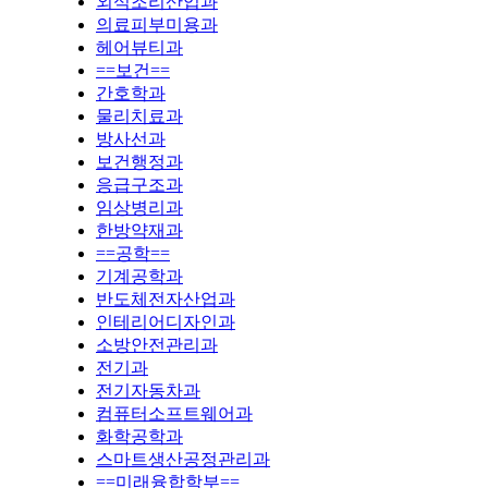
외식조리산업과
의료피부미용과
헤어뷰티과
==보건==
간호학과
물리치료과
방사선과
보건행정과
응급구조과
임상병리과
한방약재과
==공학==
기계공학과
반도체전자산업과
인테리어디자인과
소방안전관리과
전기과
전기자동차과
컴퓨터소프트웨어과
화학공학과
스마트생산공정관리과
==미래융합학부==