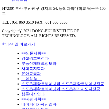
(47230) 부산 부산진구 양지로 54, 동의과학대학교 탐구관 106
호
TEL : 051-860-3510
FAX : 051-860-3336
Copyright ⓒ 2021 DONG-EUI INSTITUTE OF
TECHNOLOGY. ALL RIGHTS RESERVED.
학과/계열 바로가기
==인문사회==
경찰경호행정과
부동산재태크정보과
사회복지학과
유아교육과
==예체능==
스포츠재활트레이닝과 스포츠재활트레이닝전공
스포츠재활트레이닝과 스포츠경기지도자전공
웹툰디자인과
==자연과학==
베이커리카페산업과