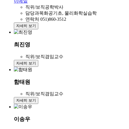
이메일
직위/보직
공학박사
담당과목
화공기초, 물리화학실습학
연락처
051)860-3512
자세히 보기
최진영
직위/보직
겸임교수
자세히 보기
함태원
직위/보직
겸임교수
자세히 보기
이송우