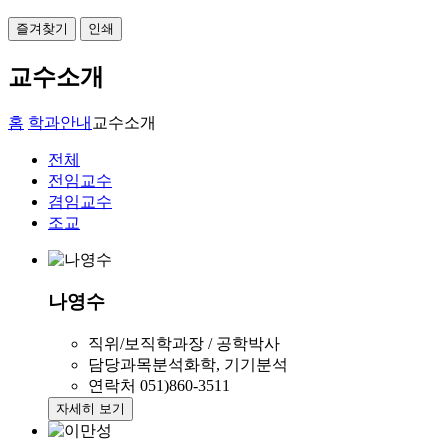
즐겨찾기
인쇄
교수소개
홈
학과안내
교수소개
전체
전임교수
겸임교수
조교
나영수
직위/보직
학과장 / 공학박사
담당과목
분석화학, 기기분석
연락처
051)860-3511
자세히 보기