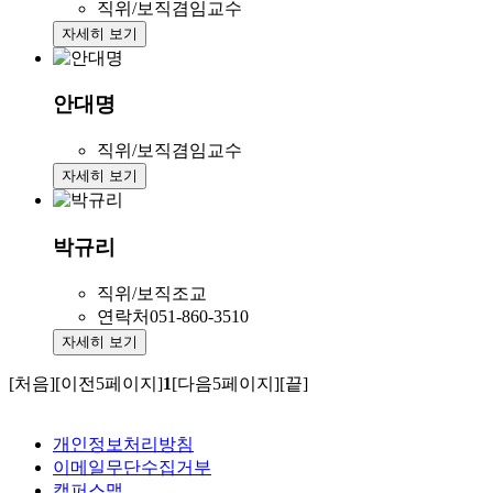
직위/보직
겸임교수
자세히 보기
안대명
직위/보직
겸임교수
자세히 보기
박규리
직위/보직
조교
연락처
051-860-3510
자세히 보기
[처음]
[이전5페이지]
1
[다음5페이지]
[끝]
개인정보처리방침
이메일무단수집거부
캠퍼스맵