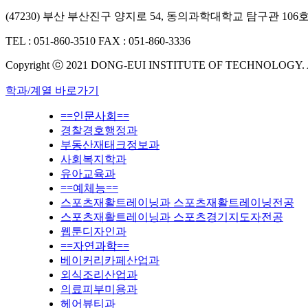
(47230) 부산 부산진구 양지로 54, 동의과학대학교 탐구관 106
TEL : 051-860-3510
FAX : 051-860-3336
Copyright ⓒ 2021 DONG-EUI INSTITUTE OF TECHNOLOGY.
학과/계열 바로가기
==인문사회==
경찰경호행정과
부동산재태크정보과
사회복지학과
유아교육과
==예체능==
스포츠재활트레이닝과 스포츠재활트레이닝전공
스포츠재활트레이닝과 스포츠경기지도자전공
웹툰디자인과
==자연과학==
베이커리카페산업과
외식조리산업과
의료피부미용과
헤어뷰티과