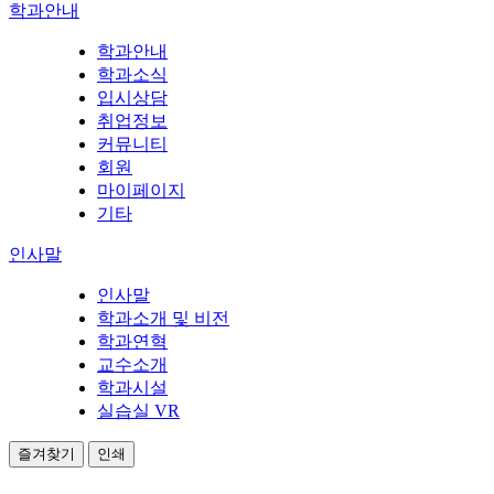
학과안내
학과안내
학과소식
입시상담
취업정보
커뮤니티
회원
마이페이지
기타
인사말
인사말
학과소개 및 비전
학과연혁
교수소개
학과시설
실습실 VR
즐겨찾기
인쇄