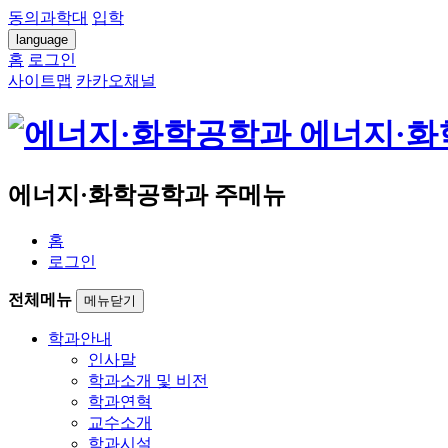
동의과학대
입학
language
홈
로그인
사이트맵
카카오채널
에너지·화
에너지·화학공학과 주메뉴
홈
로그인
전체메뉴
메뉴닫기
학과안내
인사말
학과소개 및 비전
학과연혁
교수소개
학과시설