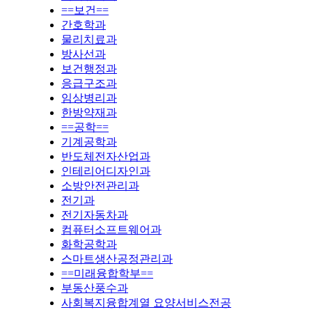
==보건==
간호학과
물리치료과
방사선과
보건행정과
응급구조과
임상병리과
한방약재과
==공학==
기계공학과
반도체전자산업과
인테리어디자인과
소방안전관리과
전기과
전기자동차과
컴퓨터소프트웨어과
화학공학과
스마트생산공정관리과
==미래융합학부==
부동산풍수과
사회복지융합계열 요양서비스전공