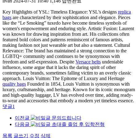
livan
2024-07-31 10:40
1,146
답변완료
Key Highlights of YSL: Timeless Elegance: YSL’s designs
replica
bags
are characterized by their sophistication and elegance. Pieces
like the “Le Smoking” tuxedo have become timeless symbols of
women's empowerment and enduring style. Artistic Fusion: Laurent
was known for drawing inspiration from art. His collections often
featured bold colors and patterns reminiscent of famous artists,
making fashion not just wearable art but also a statement. Cultural
Relevance: The brand has maintained a strong connection to the
LGBTQ+ community and continues to be synonymous with
freedom and self-expression. Despite
Versace belts
undeniable
influence, some argue that it lacks the daring spirit of other
contemporary brands, sometimes falling victim to an overly classic
approach. Louis Vuitton: The Epitome of Luxury and Heritage
quality bags
Founded in 1854, Louis Vuitton is synonymous with
luxury, craftsmanship, and heritage. Known for its iconic monogram
and high-quality luggage, LV has evolved over time, adding ready-
to-wear and accessories that embody a modern yet timeless essence.
댓글
1
이전글
문의드립니다
다음글
초대졸 졸업 후 입학전형
목록
글쓰기
수정
삭제