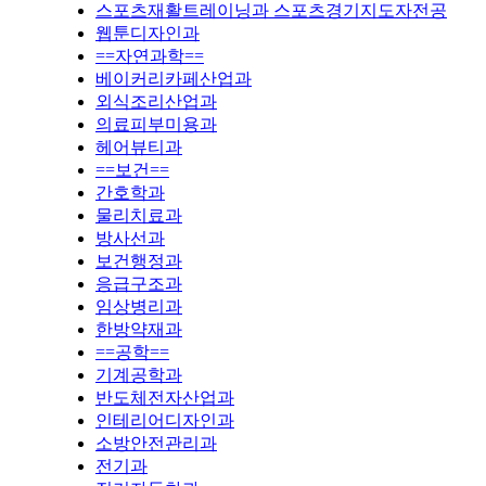
스포츠재활트레이닝과 스포츠경기지도자전공
웹툰디자인과
==자연과학==
베이커리카페산업과
외식조리산업과
의료피부미용과
헤어뷰티과
==보건==
간호학과
물리치료과
방사선과
보건행정과
응급구조과
임상병리과
한방약재과
==공학==
기계공학과
반도체전자산업과
인테리어디자인과
소방안전관리과
전기과