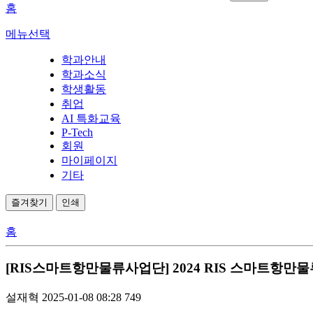
홈
메뉴선택
학과안내
학과소식
학생활동
취업
AI 특화교육
P-Tech
회원
마이페이지
기타
즐겨찾기
인쇄
홈
[RIS스마트항만물류사업단] 2024 RIS 스마트항
설재혁
2025-01-08 08:28
749