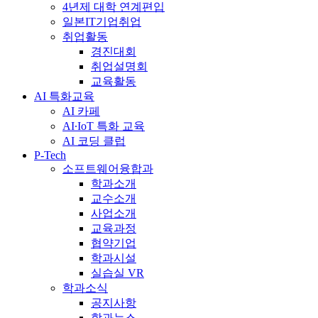
4년제 대학 연계편입
일본IT기업취업
취업활동
경진대회
취업설명회
교육활동
AI 특화교육
AI 카페
AI∙IoT 특화 교육
AI 코딩 클럽
P-Tech
소프트웨어융합과
학과소개
교수소개
사업소개
교육과정
협약기업
학과시설
실습실 VR
학과소식
공지사항
학과뉴스