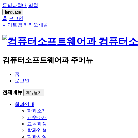
동의과학대
입학
language
홈
로그인
사이트맵
카카오채널
컴퓨터소
컴퓨터소프트웨어과 주메뉴
홈
로그인
전체메뉴
메뉴닫기
학과안내
학과소개
교수소개
교육과정
학과연혁
학과시설