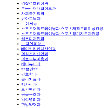
경찰경호행정과
부동산재태크정보과
사회복지학과
유아교육과
==예체능==
스포츠재활트레이닝과 스포츠재활트레이닝전공
스포츠재활트레이닝과 스포츠경기지도자전공
웹툰디자인과
==자연과학==
베이커리카페산업과
외식조리산업과
의료피부미용과
헤어뷰티과
==보건==
간호학과
물리치료과
방사선과
보건행정과
응급구조과
임상병리과
한방약재과