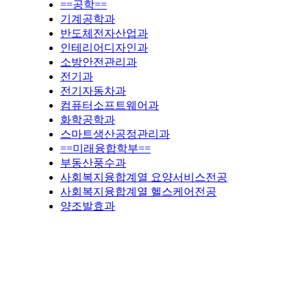
==공학==
기계공학과
반도체전자산업과
인테리어디자인과
소방안전관리과
전기과
전기자동차과
컴퓨터소프트웨어과
화학공학과
스마트생산공정관리과
==미래융합학부==
부동산풍수과
사회복지융합계열 요양서비스전공
사회복지융합계열 헬스케어전공
양조발효과