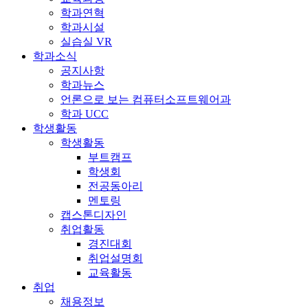
학과연혁
학과시설
실습실 VR
학과소식
공지사항
학과뉴스
언론으로 보는 컴퓨터소프트웨어과
학과 UCC
학생활동
학생활동
부트캠프
학생회
전공동아리
멘토링
캡스톤디자인
취업활동
경진대회
취업설명회
교육활동
취업
채용정보