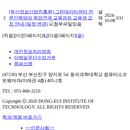
[부산정보산업진흥원] 그린데이터센터 전
설
2024-
3
문인력양성 취업연계 교육과정 교육생 모
재
631
10-08
집 안내 (일정 변경)
혁
[처음]
[이전5페이지]
1
2
[다음5페이지]
[끝]
개인정보처리방침
이메일무단수집거부
캠퍼스맵
(47230) 부산 부산진구 양지로 54, 동의과학대학교 컴퓨터소프
트웨어과(미래관 4층) 405-2호
TEL : 051-860-3210
Copyright ⓒ 2026 DONG-EUI INSTITUTE OF
TECHNOLOGY. ALL RIGHTS RESERVED.
학과/계열 바로가기
==인문사회==