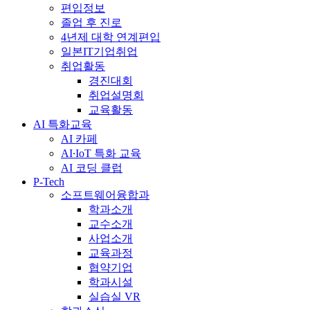
편입정보
졸업 후 진로
4년제 대학 연계편입
일본IT기업취업
취업활동
경진대회
취업설명회
교육활동
AI 특화교육
AI 카페
AI∙IoT 특화 교육
AI 코딩 클럽
P-Tech
소프트웨어융합과
학과소개
교수소개
사업소개
교육과정
협약기업
학과시설
실습실 VR