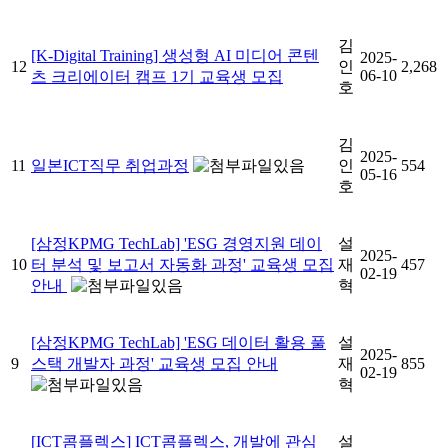
김
[K-Digital Training] 생성형 AI 미디어 콘텐
2025-
12
인
2,268
06-10
츠 크리에이터 캠프 1기 교육생 모집
호
김
2025-
11
일본ICT직무 취업과정
인
554
05-16
호
[삼정KPMG TechLab] 'ESG 경영지원 데이
설
2025-
10
터 분석 및 보고서 자동화 과정' 교육생 모집
재
457
02-19
안내
혁
[삼정KPMG TechLab] 'ESG 데이터 활용 풀
설
2025-
9
스택 개발자 과정' 교육생 모집 안내
재
855
02-19
혁
[ICT콤플렉스] ICT콤플렉스, 개발에 관심
설