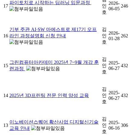
파이토치로 시작하는 딥러닝 입문과정
2026-
17
인
246
06-05
호
기부 주관 AI·SW 마에스트로 제17기 오프
김
2026-
16
라인 과정설명회 신청 안내
인
262
01-28
호
김
그린컴퓨터아카데미 2025년 7~9월 개강 훈
2025-
15
인
432
06-27
련과정
호
김
2025-
14
2025년 3D프린팅 전문 인력 양성 교육
인
432
06-27
호
김
이노베이션스퀘어 확산사업 디지털신기술
2025-
13
인
306
06-16
교육 안내
호