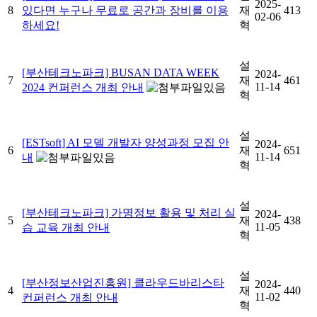
2025-
8
있다면 누구나 무료로 공간과 장비를 이용
재
413
02-06
하세요!
혁
설
[부산테크노파크] BUSAN DATA WEEK
2024-
7
재
461
11-14
2024 컨퍼런스 개최 안내
혁
설
[ESTsoft] AI 모델 개발자 양성과정 모집 안
2024-
6
재
651
11-14
내
혁
설
[부산테크노파크] 가명정보 활용 및 처리 실
2024-
5
재
438
11-05
습 교육 개최 안내
혁
설
[부산정보산업진흥원] 클라우드바리스타
2024-
4
재
440
11-02
컨퍼런스 개최 안내
혁