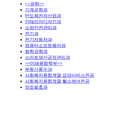
==공학==
기계공학과
반도체전자산업과
인테리어디자인과
소방안전관리과
전기과
전기자동차과
컴퓨터소프트웨어과
화학공학과
스마트생산공정관리과
==미래융합학부==
부동산풍수과
사회복지융합계열 요양서비스전공
사회복지융합계열 헬스케어전공
양조발효과