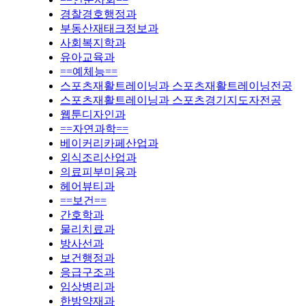
경찰경호행정과
부동산재태크정보과
사회복지학과
유아교육과
==예체능==
스포츠재활트레이닝과 스포츠재활트레이닝전공
스포츠재활트레이닝과 스포츠경기지도자전공
웹툰디자인과
==자연과학==
베이커리카페산업과
외식조리산업과
의료피부미용과
헤어뷰티과
==보건==
간호학과
물리치료과
방사선과
보건행정과
응급구조과
임상병리과
한방약재과