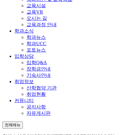
교육시설
교육VR
오시는 길
교육과정 안내
학과소식
학과뉴스
학과UCC
포토뉴스
입학상담
입학Q&A
장학금안내
기숙사안내
취업정보
산학협약 기관
취업현황
커뮤니티
공지사항
자유게시판
전체메뉴