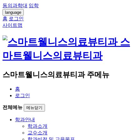
동의과학대
입학
language
홈
로그인
사이트맵
스
마트웰니스의료뷰티과
스마트웰니스의료뷰티과 주메뉴
홈
로그인
전체메뉴
메뉴닫기
학과안내
학과소개
교수소개
학과비전 및 교육목표