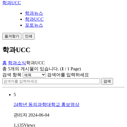
학과UCC
학과뉴스
학과UCC
포토뉴스
즐겨찾기
인쇄
학과UCC
홈
학과소식
학과UCC
총
5
개의 게시물이 있습니다.
(
1
/
1
Page)
검색 항목
검색어를 입력하세요
검색
5
24학년 동의과학대학교 홍보영상
관리자
2024-06-04
1,135
Views