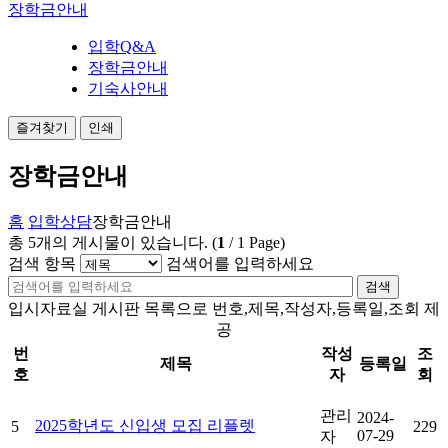
장학금안내
입학Q&A
장학금안내
기숙사안내
즐겨찾기
인쇄
장학금안내
홈
입학상담
장학금안내
총
5
개의 게시물이 있습니다.
(
1
/
1
Page)
검색 항목
검색어를 입력하세요
검색
입시자료실 게시판 목록으로 번호,제목,작성자,등록일,조회 제
공
번
작성
조
제목
등록일
호
자
회
관리
2024-
2025학년도 신입생 모집 리플렛
5
229
07-29
자