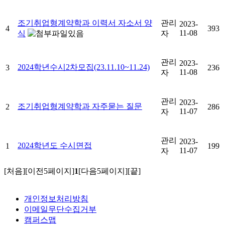
조기취업형계약학과 이력서 자소서 양
관리
2023-
4
393
11-08
식
자
관리
2023-
2024학년수시2차모집(23.11.10~11.24)
3
236
11-08
자
관리
2023-
조기취업형계약학과 자주묻는 질문
2
286
11-07
자
관리
2023-
2024학년도 수시면접
1
199
11-07
자
[처음]
[이전5페이지]
1
[다음5페이지]
[끝]
개인정보처리방침
이메일무단수집거부
캠퍼스맵