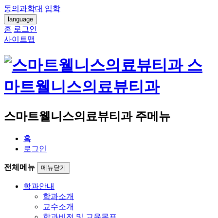
동의과학대
입학
language
홈
로그인
사이트맵
스
마트웰니스의료뷰티과
스마트웰니스의료뷰티과 주메뉴
홈
로그인
전체메뉴
메뉴닫기
학과안내
학과소개
교수소개
학과비전 및 교육목표