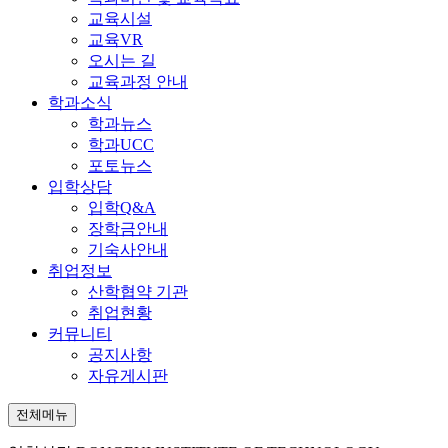
교육시설
교육VR
오시는 길
교육과정 안내
학과소식
학과뉴스
학과UCC
포토뉴스
입학상담
입학Q&A
장학금안내
기숙사안내
취업정보
산학협약 기관
취업현황
커뮤니티
공지사항
자유게시판
전체메뉴