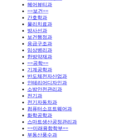
헤어뷰티과
==보건==
간호학과
물리치료과
방사선과
보건행정과
응급구조과
임상병리과
한방약재과
==공학==
기계공학과
반도체전자산업과
인테리어디자인과
소방안전관리과
전기과
전기자동차과
컴퓨터소프트웨어과
화학공학과
스마트생산공정관리과
==미래융합학부==
부동산풍수과