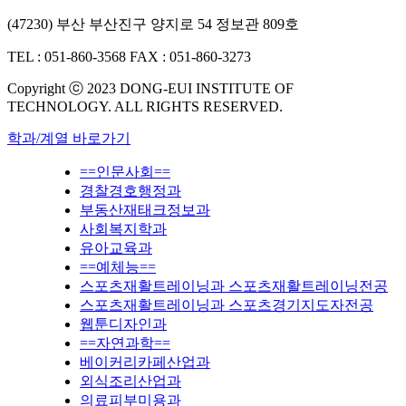
(47230) 부산 부산진구 양지로 54 정보관 809호
TEL : 051-860-3568
FAX : 051-860-3273
Copyright ⓒ 2023 DONG-EUI INSTITUTE OF
TECHNOLOGY. ALL RIGHTS RESERVED.
학과/계열 바로가기
==인문사회==
경찰경호행정과
부동산재태크정보과
사회복지학과
유아교육과
==예체능==
스포츠재활트레이닝과 스포츠재활트레이닝전공
스포츠재활트레이닝과 스포츠경기지도자전공
웹툰디자인과
==자연과학==
베이커리카페산업과
외식조리산업과
의료피부미용과