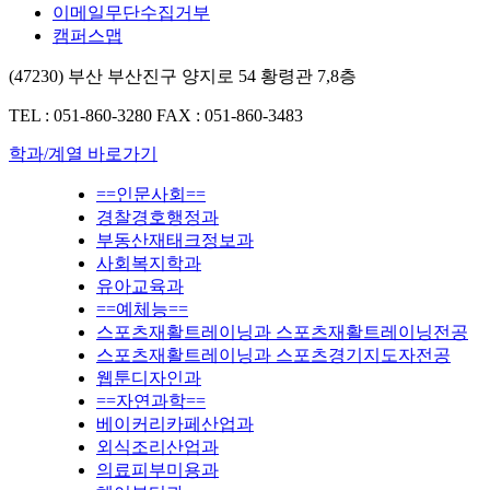
이메일무단수집거부
캠퍼스맵
(47230) 부산 부산진구 양지로 54 황령관 7,8층
TEL : 051-860-3280
FAX : 051-860-3483
학과/계열 바로가기
==인문사회==
경찰경호행정과
부동산재태크정보과
사회복지학과
유아교육과
==예체능==
스포츠재활트레이닝과 스포츠재활트레이닝전공
스포츠재활트레이닝과 스포츠경기지도자전공
웹툰디자인과
==자연과학==
베이커리카페산업과
외식조리산업과
의료피부미용과