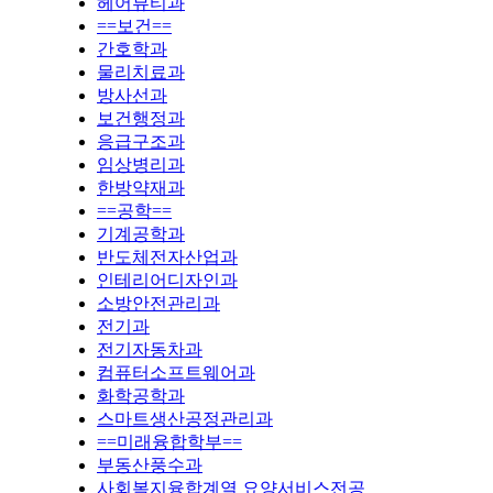
헤어뷰티과
==보건==
간호학과
물리치료과
방사선과
보건행정과
응급구조과
임상병리과
한방약재과
==공학==
기계공학과
반도체전자산업과
인테리어디자인과
소방안전관리과
전기과
전기자동차과
컴퓨터소프트웨어과
화학공학과
스마트생산공정관리과
==미래융합학부==
부동산풍수과
사회복지융합계열 요양서비스전공