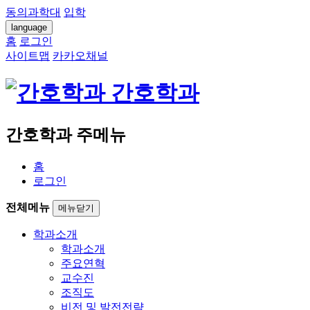
동의과학대
입학
language
홈
로그인
사이트맵
카카오채널
간호학과
간호학과 주메뉴
홈
로그인
전체메뉴
메뉴닫기
학과소개
학과소개
주요연혁
교수진
조직도
비전 및 발전전략