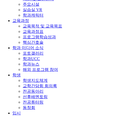
주요시설
실습실 VR
학과캐릭터
교육과정
교육목적 및 교육목표
교육과정표
프로그램학습성과
핵심간호술
학과 미디어 소식
포토갤러리
학과UCC
학과뉴스
해외 프로그램 참여
학생
학생지도체계
교학간담회 회의록
전공동아리
선후배멘토링
전공튜터링
동창회
입시