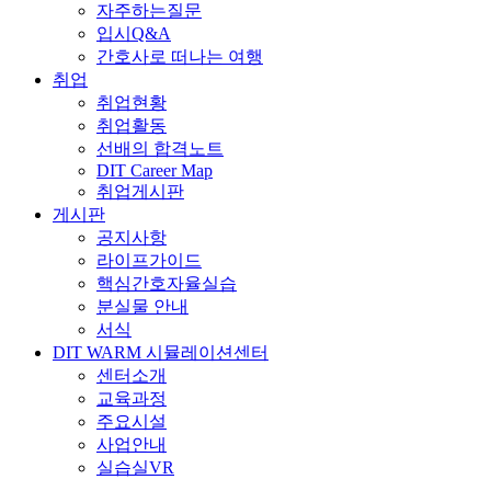
자주하는질문
입시Q&A
간호사로 떠나는 여행
취업
취업현황
취업활동
선배의 합격노트
DIT Career Map
취업게시판
게시판
공지사항
라이프가이드
핵심간호자율실습
분실물 안내
서식
DIT WARM 시뮬레이션센터
센터소개
교육과정
주요시설
사업안내
실습실VR