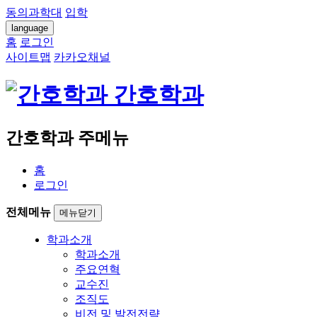
동의과학대
입학
language
홈
로그인
사이트맵
카카오채널
간호학과
간호학과 주메뉴
홈
로그인
전체메뉴
메뉴닫기
학과소개
학과소개
주요연혁
교수진
조직도
비전 및 발전전략