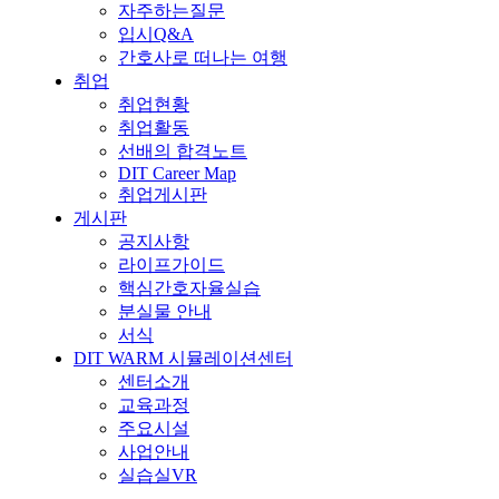
자주하는질문
입시Q&A
간호사로 떠나는 여행
취업
취업현황
취업활동
선배의 합격노트
DIT Career Map
취업게시판
게시판
공지사항
라이프가이드
핵심간호자율실습
분실물 안내
서식
DIT WARM 시뮬레이션센터
센터소개
교육과정
주요시설
사업안내
실습실VR