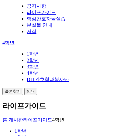
공지사항
라이프가이드
핵심간호자율실습
분실물 안내
서식
4학년
1학년
2학년
3학년
4학년
DIT간호학과봉사단
즐겨찾기
인쇄
라이프가이드
홈
게시판
라이프가이드
4학년
1학년