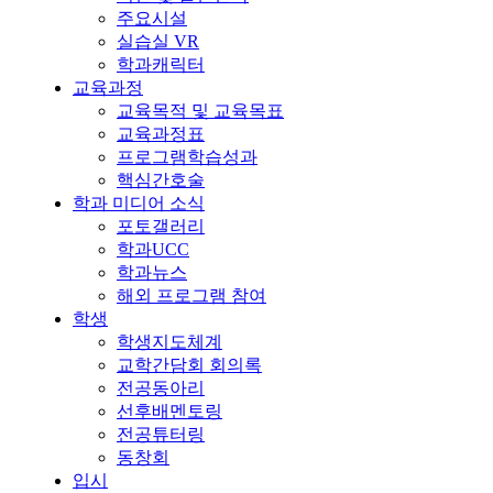
주요시설
실습실 VR
학과캐릭터
교육과정
교육목적 및 교육목표
교육과정표
프로그램학습성과
핵심간호술
학과 미디어 소식
포토갤러리
학과UCC
학과뉴스
해외 프로그램 참여
학생
학생지도체계
교학간담회 회의록
전공동아리
선후배멘토링
전공튜터링
동창회
입시