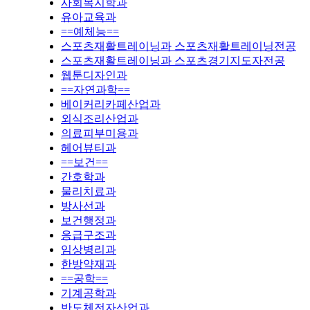
사회복지학과
유아교육과
==예체능==
스포츠재활트레이닝과 스포츠재활트레이닝전공
스포츠재활트레이닝과 스포츠경기지도자전공
웹툰디자인과
==자연과학==
베이커리카페산업과
외식조리산업과
의료피부미용과
헤어뷰티과
==보건==
간호학과
물리치료과
방사선과
보건행정과
응급구조과
임상병리과
한방약재과
==공학==
기계공학과
반도체전자산업과