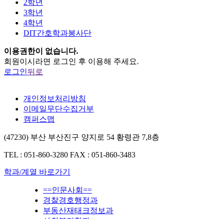
2학년
3학년
4학년
DIT간호학과봉사단
이용권한이 없습니다.
회원이시라면 로그인 후 이용해 주세요.
로그인
뒤로
개인정보처리방침
이메일무단수집거부
캠퍼스맵
(47230) 부산 부산진구 양지로 54 황령관 7,8층
TEL : 051-860-3280
FAX : 051-860-3483
학과/계열 바로가기
==인문사회==
경찰경호행정과
부동산재태크정보과