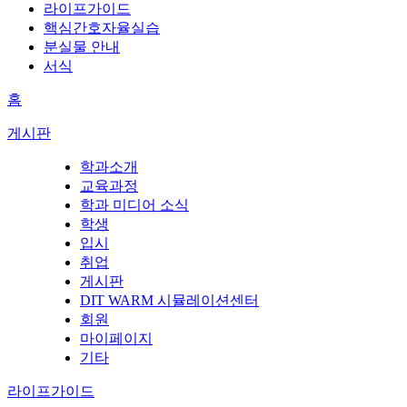
라이프가이드
핵심간호자율실습
분실물 안내
서식
홈
게시판
학과소개
교육과정
학과 미디어 소식
학생
입시
취업
게시판
DIT WARM 시뮬레이션센터
회원
마이페이지
기타
라이프가이드