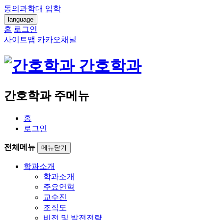
동의과학대
입학
language
홈
로그인
사이트맵
카카오채널
간호학과
간호학과 주메뉴
홈
로그인
전체메뉴
메뉴닫기
학과소개
학과소개
주요연혁
교수진
조직도
비전 및 발전전략