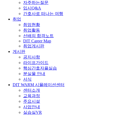
자주하는질문
입시Q&A
간호사로 떠나는 여행
취업
취업현황
취업활동
선배의 합격노트
DIT Career Map
취업게시판
게시판
공지사항
라이프가이드
핵심간호자율실습
분실물 안내
서식
DIT WARM 시뮬레이션센터
센터소개
교육과정
주요시설
사업안내
실습실VR