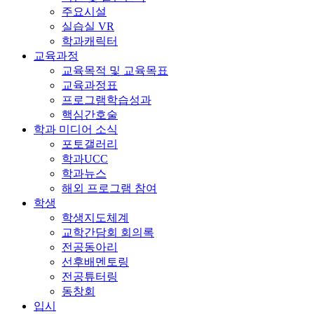
주요시설
실습실 VR
학과캐릭터
교육과정
교육목적 및 교육목표
교육과정표
프로그램학습성과
핵심간호술
학과 미디어 소식
포토갤러리
학과UCC
학과뉴스
해외 프로그램 참여
학생
학생지도체계
교학간담회 회의록
전공동아리
선후배멘토링
전공튜터링
동창회
입시