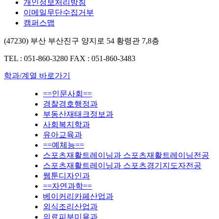
개인정보처리방침
이메일무단수집거부
캠퍼스맵
(47230) 부산 부산진구 양지로 54 황령관 7,8층
TEL : 051-860-3280
FAX : 051-860-3483
학과/계열 바로가기
==인문사회==
경찰경호행정과
부동산재태크정보과
사회복지학과
유아교육과
==예체능==
스포츠재활트레이닝과 스포츠재활트레이닝전공
스포츠재활트레이닝과 스포츠경기지도자전공
웹툰디자인과
==자연과학==
베이커리카페산업과
외식조리산업과
의료피부미용과