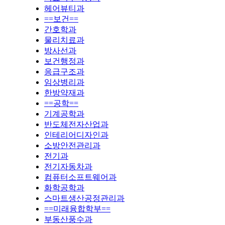
헤어뷰티과
==보건==
간호학과
물리치료과
방사선과
보건행정과
응급구조과
임상병리과
한방약재과
==공학==
기계공학과
반도체전자산업과
인테리어디자인과
소방안전관리과
전기과
전기자동차과
컴퓨터소프트웨어과
화학공학과
스마트생산공정관리과
==미래융합학부==
부동산풍수과