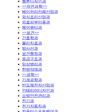
웹툰디자인과
==자연과학==
베이커리카페산업과
외식조리산업과
의료피부미용과
헤어뷰티과
==보건==
간호학과
물리치료과
방사선과
보건행정과
응급구조과
임상병리과
한방약재과
==공학==
기계공학과
반도체전자산업과
인테리어디자인과
소방안전관리과
전기과
전기자동차과
컴퓨터소프트웨어과