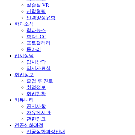
실습실 VR
산학협력
인력양성유형
학과소식
학과뉴스
학과UCC
포토갤러리
동아리
입시상담
입시상담
입시자료실
취업정보
졸업 후 진로
취업정보
취업현황
커뮤니티
공지사항
자유게시판
관련링크
전공심화과정
전공심화과정안내