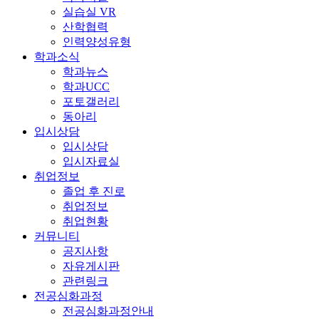
실습실 VR
산학협력
인력양성유형
학과소식
학과뉴스
학과UCC
포토갤러리
동아리
입시상담
입시상담
입시자료실
취업정보
졸업 후 진로
취업정보
취업현황
커뮤니티
공지사항
자유게시판
관련링크
전공심화과정
전공심화과정안내