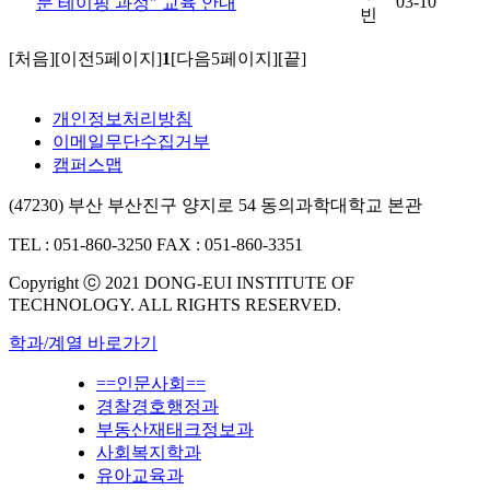
03-10
문 테이핑 과정" 교육 안내
빈
[처음]
[이전5페이지]
1
[다음5페이지]
[끝]
개인정보처리방침
이메일무단수집거부
캠퍼스맵
(47230) 부산 부산진구 양지로 54 동의과학대학교 본관
TEL : 051-860-3250
FAX : 051-860-3351
Copyright ⓒ 2021 DONG-EUI INSTITUTE OF
TECHNOLOGY. ALL RIGHTS RESERVED.
학과/계열 바로가기
==인문사회==
경찰경호행정과
부동산재태크정보과
사회복지학과
유아교육과