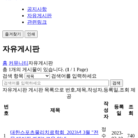
공지사항
자유게시판
관련링크
즐겨찾기
인쇄
자유게시판
홈
커뮤니티
자유게시판
총
1
개의 게시물이 있습니다.
(
1
/
1
Page)
검색 항목
검색어를 입력하세요
검색
자유게시판 게시판 목록으로 번호,제목,작성자,등록일,조회 제
공
작
번
등록
조
제목
성
호
일
회
자
정
대한스포츠물리치료학회_2023년 3월 "전
2023-
1
수
740