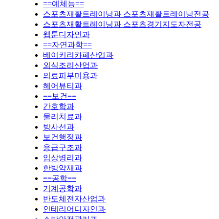
==예체능==
스포츠재활트레이닝과 스포츠재활트레이닝전공
스포츠재활트레이닝과 스포츠경기지도자전공
웹툰디자인과
==자연과학==
베이커리카페산업과
외식조리산업과
의료피부미용과
헤어뷰티과
==보건==
간호학과
물리치료과
방사선과
보건행정과
응급구조과
임상병리과
한방약재과
==공학==
기계공학과
반도체전자산업과
인테리어디자인과