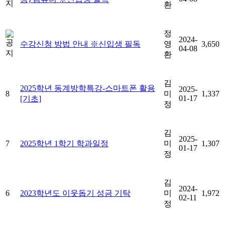
환
정
2024-
수강신청 방법 안내 ※신입생 필독
영
3,650
04-08
환
김
2025학년 동계방학특강-스마트폰 활용
2025-
8
미
1,337
01-17
[기초]
정
김
2025-
7
2025학년 1학기 학과일정
미
1,307
01-17
정
김
2024-
6
2023학년도 이웃돕기 성금 기탁
미
1,972
02-11
정