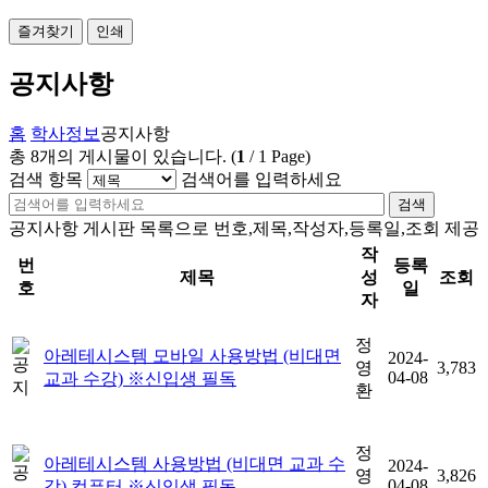
즐겨찾기
인쇄
공지사항
홈
학사정보
공지사항
총
8
개의 게시물이 있습니다.
(
1
/
1
Page)
검색 항목
검색어를 입력하세요
검색
공지사항 게시판 목록으로 번호,제목,작성자,등록일,조회 제공
작
번
등록
제목
성
조회
호
일
자
정
아레테시스템 모바일 사용방법 (비대면
2024-
영
3,783
04-08
교과 수강) ※신입생 필독
환
정
아레테시스템 사용방법 (비대면 교과 수
2024-
영
3,826
04-08
강) 컴퓨터 ※신입생 필독