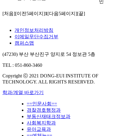
민
[처음]
[이전5페이지]
1
[다음5페이지]
[끝]
개인정보처리방침
이메일무단수집거부
캠퍼스맵
(47230) 부산 부산진구 양지로 54 정보관 5층
TEL : 051-860-3460
Copyright ⓒ 2021 DONG-EUI INSTITUTE OF
TECHNOLOGY. ALL RIGHTS RESERVED.
학과/계열 바로가기
==인문사회==
경찰경호행정과
부동산재태크정보과
사회복지학과
유아교육과
==예체능==