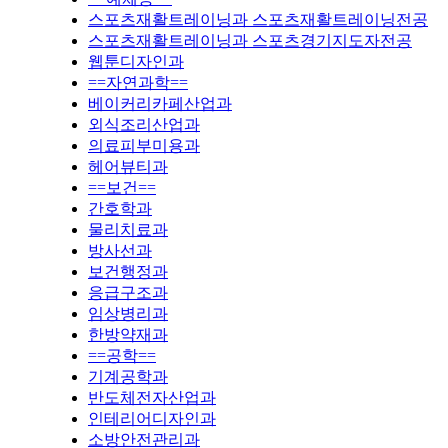
스포츠재활트레이닝과 스포츠재활트레이닝전공
스포츠재활트레이닝과 스포츠경기지도자전공
웹툰디자인과
==자연과학==
베이커리카페산업과
외식조리산업과
의료피부미용과
헤어뷰티과
==보건==
간호학과
물리치료과
방사선과
보건행정과
응급구조과
임상병리과
한방약재과
==공학==
기계공학과
반도체전자산업과
인테리어디자인과
소방안전관리과