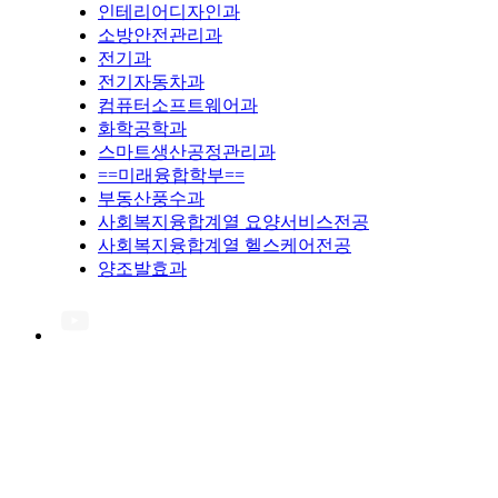
인테리어디자인과
소방안전관리과
전기과
전기자동차과
컴퓨터소프트웨어과
화학공학과
스마트생산공정관리과
==미래융합학부==
부동산풍수과
사회복지융합계열 요양서비스전공
사회복지융합계열 헬스케어전공
양조발효과