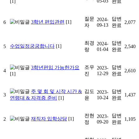
05-03
[1]
완료
질문
답변
2024-
3학년 편입관련
[1]
6
2,077
09-13
자
완료
최경
답변
2024-
수업일정궁굼합니다
[1]
5
2,540
01-04
랑
완료
조우
답변
3학년편입 가능한가요
2023-
4
2,610
12-29
[1]
진
완료
주 몇 회 및 시작 시간 &
김도
답변
2023-
3
1,437
10-24
연령대 & 자격증 준비
[1]
윤
완료
전현
답변
2023-
재직자 입학상담
[1]
2
1,105
09-20
정
완료