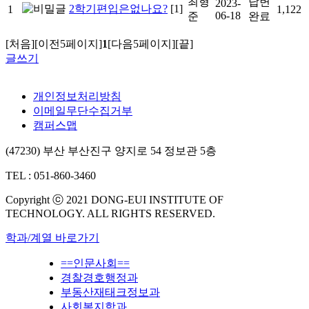
최형
답변
2023-
2학기편입은없나요?
[1]
1
1,122
06-18
준
완료
[처음]
[이전5페이지]
1
[다음5페이지]
[끝]
글쓰기
개인정보처리방침
이메일무단수집거부
캠퍼스맵
(47230) 부산 부산진구 양지로 54 정보관 5층
TEL : 051-860-3460
Copyright ⓒ 2021 DONG-EUI INSTITUTE OF
TECHNOLOGY. ALL RIGHTS RESERVED.
학과/계열 바로가기
==인문사회==
경찰경호행정과
부동산재태크정보과
사회복지학과