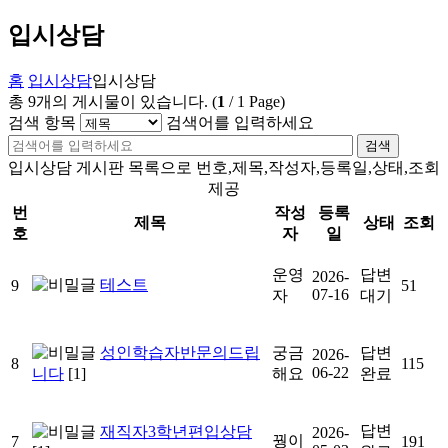
입시상담
홈
입시상담
입시상담
총
9
개의 게시물이 있습니다.
(
1
/
1
Page)
검색 항목
검색어를 입력하세요
검색
입시상담 게시판 목록으로 번호,제목,작성자,등록일,상태,조회
제공
번
작성
등록
제목
상태
조회
호
자
일
운영
답변
2026-
테스트
9
51
07-16
자
대기
성인학습자반문의드립
궁금
답변
2026-
8
115
06-22
니다
[1]
해요
완료
답변
재직자3학년편입상담
2026-
꿩이
7
191