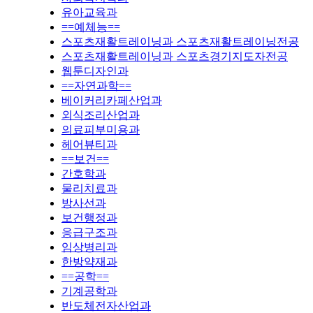
유아교육과
==예체능==
스포츠재활트레이닝과 스포츠재활트레이닝전공
스포츠재활트레이닝과 스포츠경기지도자전공
웹툰디자인과
==자연과학==
베이커리카페산업과
외식조리산업과
의료피부미용과
헤어뷰티과
==보건==
간호학과
물리치료과
방사선과
보건행정과
응급구조과
임상병리과
한방약재과
==공학==
기계공학과
반도체전자산업과