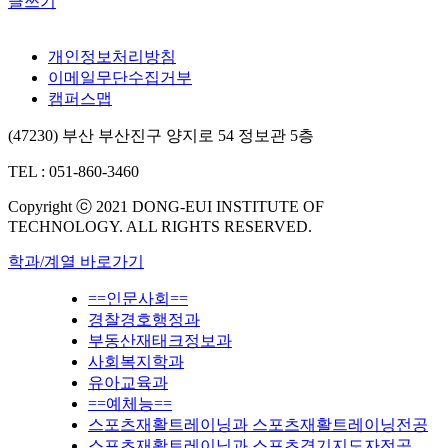
글쓰기
개인정보처리방침
이메일무단수집거부
캠퍼스맵
(47230) 부산 부산진구 양지로 54 정보관 5층
TEL : 051-860-3460
Copyright ⓒ 2021 DONG-EUI INSTITUTE OF
TECHNOLOGY. ALL RIGHTS RESERVED.
학과/계열 바로가기
==인문사회==
경찰경호행정과
부동산재태크정보과
사회복지학과
유아교육과
==예체능==
스포츠재활트레이닝과 스포츠재활트레이닝전공
스포츠재활트레이닝과 스포츠경기지도자전공