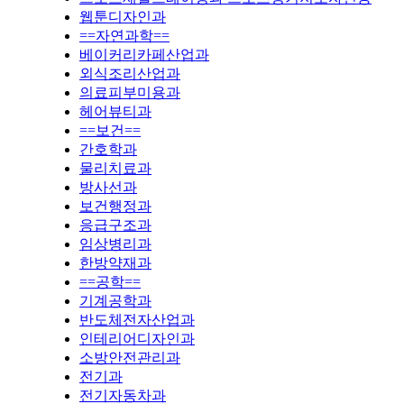
웹툰디자인과
==자연과학==
베이커리카페산업과
외식조리산업과
의료피부미용과
헤어뷰티과
==보건==
간호학과
물리치료과
방사선과
보건행정과
응급구조과
임상병리과
한방약재과
==공학==
기계공학과
반도체전자산업과
인테리어디자인과
소방안전관리과
전기과
전기자동차과