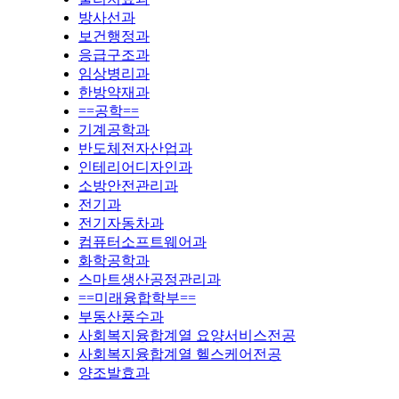
방사선과
보건행정과
응급구조과
임상병리과
한방약재과
==공학==
기계공학과
반도체전자산업과
인테리어디자인과
소방안전관리과
전기과
전기자동차과
컴퓨터소프트웨어과
화학공학과
스마트생산공정관리과
==미래융합학부==
부동산풍수과
사회복지융합계열 요양서비스전공
사회복지융합계열 헬스케어전공
양조발효과