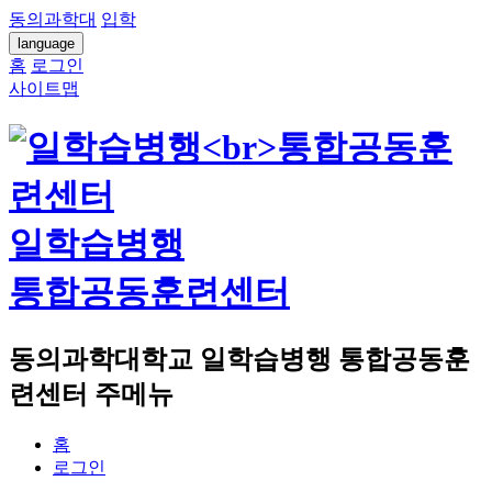
동의과학대
입학
language
홈
로그인
사이트맵
일학습병행
통합공동훈련센터
동의과학대학교 일학습병행 통합공동훈
련센터 주메뉴
홈
로그인