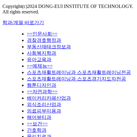
Copyright(c)2024 DONG-EUI INSTITUTE OF TECHNOLOGY.
All rights reserved.
학과/계열 바로가기
==인문사회==
경찰경호행정과
부동산재태크정보과
사회복지학과
유아교육과
==예체능==
스포츠재활트레이닝과 스포츠재활트레이닝전공
스포츠재활트레이닝과 스포츠경기지도자전공
웹툰디자인과
==자연과학==
베이커리카페산업과
외식조리산업과
의료피부미용과
헤어뷰티과
==보건==
간호학과
물리치료과