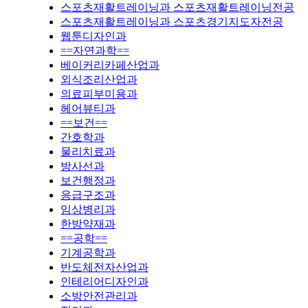
스포츠재활트레이닝과 스포츠재활트레이닝전공
스포츠재활트레이닝과 스포츠경기지도자전공
웹툰디자인과
==자연과학==
베이커리카페산업과
외식조리산업과
의료피부미용과
헤어뷰티과
==보건==
간호학과
물리치료과
방사선과
보건행정과
응급구조과
임상병리과
한방약재과
==공학==
기계공학과
반도체전자산업과
인테리어디자인과
소방안전관리과