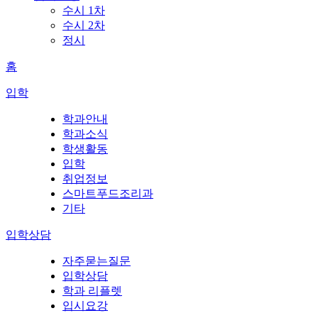
수시 1차
수시 2차
정시
홈
입학
학과안내
학과소식
학생활동
입학
취업정보
스마트푸드조리과
기타
입학상담
자주묻는질문
입학상담
학과 리플렛
입시요강