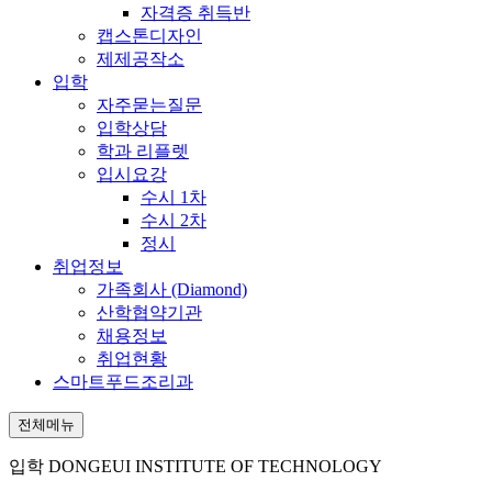
자격증 취득반
캡스톤디자인
제제공작소
입학
자주묻는질문
입학상담
학과 리플렛
입시요강
수시 1차
수시 2차
정시
취업정보
가족회사 (Diamond)
산학협약기관
채용정보
취업현황
스마트푸드조리과
전체메뉴
입학
DONGEUI INSTITUTE OF TECHNOLOGY